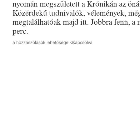
nyomán megszületett a Krónikán az öná
Közérdekű tudnivalók, vélemények, mé
megtalálhatóak majd itt. Jobbra fenn, a
perc.
117
a hozzászólások lehetősége kikapcsolva
PERC
A
KRÓNIKÁN
bejegyzéshez