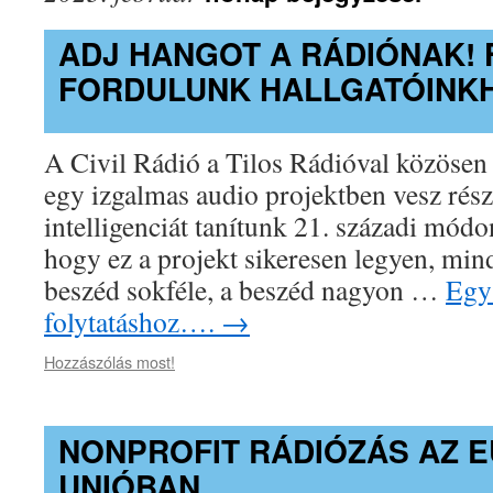
ADJ HANGOT A RÁDIÓNAK! 
FORDULUNK HALLGATÓINKH
A Civil Rádió a Tilos Rádióval közösen
egy izgalmas audio projektben vesz rés
intelligenciát tanítunk 21. századi mó
hogy ez a projekt sikeresen legyen, min
beszéd sokféle, a beszéd nagyon …
Egy 
folytatáshoz….
→
Hozzászólás most!
NONPROFIT RÁDIÓZÁS AZ E
UNIÓBAN