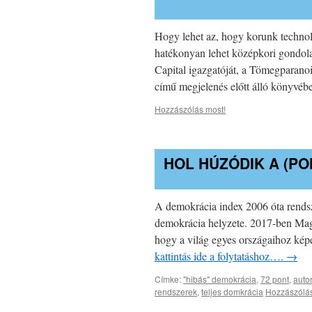
Hogy lehet az, hogy korunk technol
hatékonyan lehet középkori gondolat
Capital igazgatóját, a Tömegparanoi
című megjelenés előtt álló könyvé
Hozzászólás most!
HOL HÚZÓDIK A (PO
A demokrácia index 2006 óta rendsz
demokrácia helyzete. 2017-ben Magya
hogy a világ egyes országaihoz kép
kattintás ide a folytatáshoz….
→
Címke:
"hibás" demokrácia
,
72 pont
,
autor
rendszerek
,
teljes domkrácia
Hozzászólás