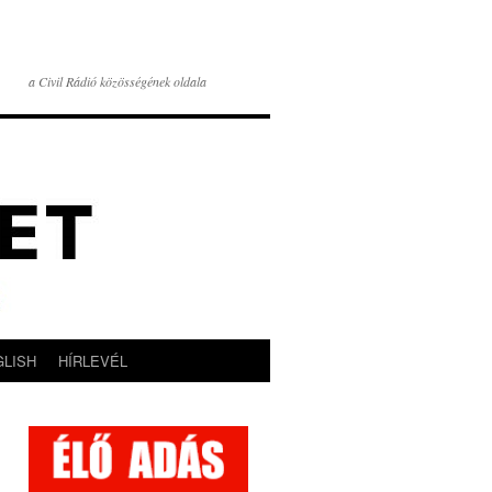
a Civil Rádió közösségének oldala
GLISH
HÍRLEVÉL