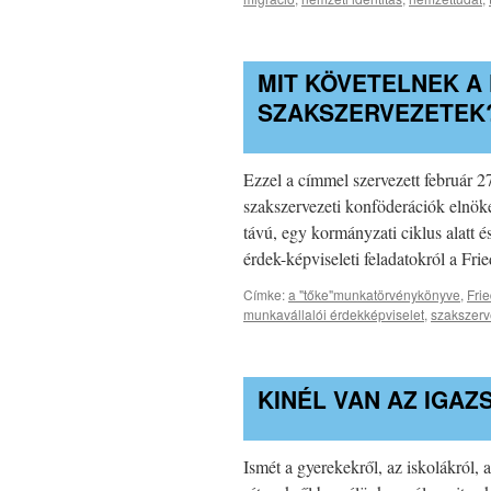
MIT KÖVETELNEK A
SZAKSZERVEZETEK
Ezzel a címmel szervezett február 2
szakszervezeti konföderációk elnöke
távú, egy kormányzati ciklus alatt 
érdek-képviseleti feladatokról a Fr
Címke:
a "tőke"munkatörvénykönyve
,
Frie
munkavállalói érdekképviselet
,
szakszerv
KINÉL VAN AZ IGAZ
Ismét a gyerekekről, az iskolákról, 