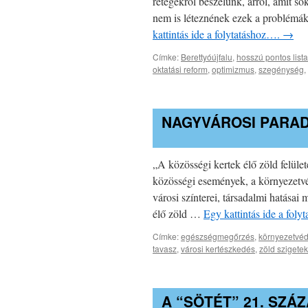
rétegekről beszélünk, arról, amit s
nem is léteznének ezek a problémák
kattintás ide a folytatáshoz….
→
Címke:
Berettyóújfalu
,
hosszú pontos lista
oktatási reform
,
optimizmus
,
szegénység
,
NAGYVÁROSI PARA
„A közösségi kertek élő zöld felület
közösségi események, a környezetvé
városi színterei, társadalmi hatásai
élő zöld …
Egy kattintás ide a fol
Címke:
egészségmegőrzés
,
környezetvé
tavasz
,
városi kertészkedés
,
zöld szigetek
A “SÖTÉT” 21. SZÁ