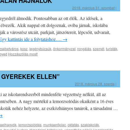
ALAN HAJNALOK
2018. március 31. szombat
|
egyedről álmodik. Pontosabban az ott élők. Az idősek, a
t élvezők. Akik nappal ott dolgoznak, oviba járnak, iskolába
 a városrész utcáit, parkjait, játszótereit, lépcsőit, udvarait,
Egy kattintás ide a folytatáshoz….
→
zsébetváros
,
kosz
,
legénybúcsúk
,
önkormányzat
,
rongálás
,
szemét
,
turisták
,
gyed
Hozzászólás most!
 GYEREKEK ELLEN”
2018. március 28. szerda
|
i az iskolarendszerből mindenféle végzettség nélkül, áll az
lentésében. A nagy mértékű a lemorzsolódás okaiként a 16 éves
kiskolák nehéz helyzete, az eszközhiányos tanárok, a társadalmi …
→
laelhagyók
,
lemorzsolódás
,
munkaerőpiac
,
oktatás
,
szakiskolák
,
ég
,
tanulási kudarc
,
társadalmi hátrányok
,
végzettség nélkül
Hozzászólás