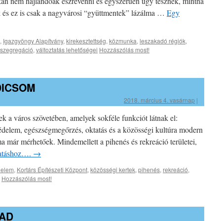
okan nem hajlandóak észrevenni és egyszerűen úgy tesznek, mintha
 és ez is csak a nagyvárosi “gyüttmentek” lázálma …
Egy
,
Igazgyöngy Alapítvány
,
kirekesztettség
,
közmunka
,
leszakadó régiók
,
szegregáció
,
változtatás lehetőségei
Hozzászólás most!
DICSOM
2018. március 4. vasárnap
|
ek a város szövetében, amelyek sokféle funkciót látnak el:
delem, egészségmegőrzés, oktatás és a közösségi kultúra modern
 ma már mérhetőek. Mindemellett a pihenés és rekreáció területei,
ytatáshoz….
→
delem
,
Kortárs Építészeti Központ
,
közösségi kertek
,
pihenés
,
rekreáció
,
Hozzászólás most!
ZAD