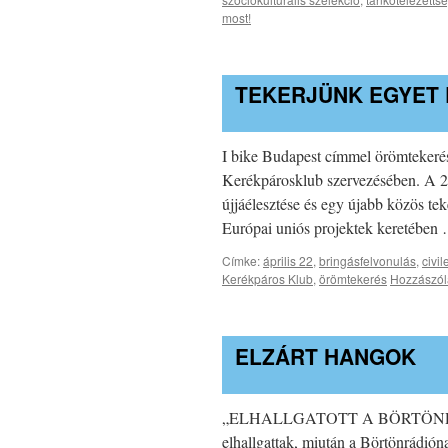
most!
TEKERJÜNK EGYET 
I bike Budapest címmel örömtekerés
Kerékpárosklub szervezésében. A 20
újjáélesztése és egy újabb közös te
Európai uniós projektek keretébe
Címke:
április 22
,
bringásfelvonulás
,
civil
Kerékpáros Klub
,
örömtekerés
Hozzászól
ELZÁRT HANGOK
„ELHALLGATOTT A BÖRTÖNRÁDIÓ”
elhallgattak, miután a Börtönrádión