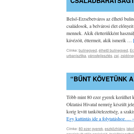
CSALÁDBARÁTSÁGT
Belső-Erzsébetváros az élhető bulin
családosok, a belvárosi élet előnyei
mennek. Akik életterükként használják
kávézóit, éttermeit, akik ismerik …
Címke:
bulinegyed
,
élhető bulinegyed
,
Er
urbanisztika
,
városfejlesztés
,
zaj
,
zsidóne
“BŰNT KÖVETÜNK A
Több mint 80 ezer gyerek kerülhet k
Oktatási Hivatal nemrég készült je
korig levitt tankötelezettség, a sza
Egy kattintás ide a folytatáshoz….
Címke:
80 ezer gyerek
,
eszközhiány
,
isko
szociokulturális szelekció
,
tankötelezetts