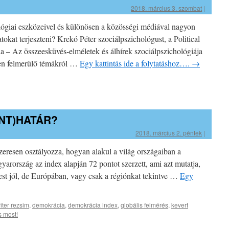
2018. március 3. szombat
|
ógiai eszközeivel és különösen a közösségi médiával nagyon
okat terjeszteni? Krekó Péter szociálpszichológust, a Political
a – Az összeesküvés-elméletek és álhírek szociálpszichológiája
ben felmerülő témákról …
Egy kattintás ide a folytatáshoz….
→
NT)HATÁR?
2018. március 2. péntek
|
eresen osztályozza, hogyan alakul a világ országaiban a
rország az index alapján 72 pontot szerzett, ami azt mutatja,
est jól, de Európában, vagy csak a régiónkat tekintve …
Egy
iter rezsim
,
demokrácia
,
demokrácia index
,
globális felmérés
,
kevert
 most!