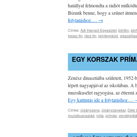
hatállyal felmondta a rádiót működ
Bízunk benne, hogy a szünet átmene
folytatáshoz….
→
Címke:
Adj Hangot Egyesület
,
börtön
,
bör
hessz fm
,
rács fm
,
reintegráció
,
visszailla
EGY KORSZAK PRÍ
Zenész dinasztiába született, 1952-b
lépett nagyapjával az iskolában. A 
muzsikusélet ragyogása, az éttermi z
Egy kattintás ide a folytatáshoz….
Címke:
cigányzene
,
cigányzenekar
,
Déki 
muzsikuscsalád
,
nóta
,
prímás
,
vendéglát