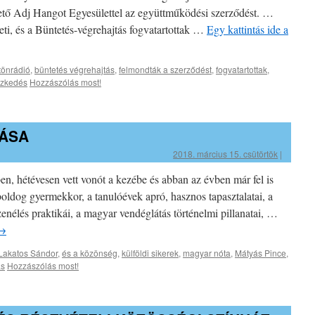
tető Adj Hangot Egyesülettel az együttműködési szerződést. …
ti, és a Büntetés-végrehajtás fogvatartottak …
Egy kattintás ide a
tönrádió
,
büntetés végrehajtás
,
felmondták a szerződést
,
fogvatartottak
,
szkedés
Hozzászólás most!
MÁSA
2018. március 15. csütörtök
|
en, hétévesen vett vonót a kezébe és abban az évben már fel is
boldog gyermekkor, a tanulóévek apró, hasznos tapasztalatai, a
enélés praktikái, a magyar vendéglátás történelmi pillanatai, …
→
Lakatos Sándor
,
és a közönség
,
külföldi sikerek
,
magyar nóta
,
Mátyás Pince
,
ás
Hozzászólás most!