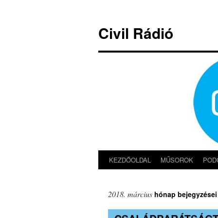
Kilépés
a
Civil Rádió
tartalomba
KEZDŐOLDAL
MŰSOROK
POD
2018. március
hónap bejegyzései