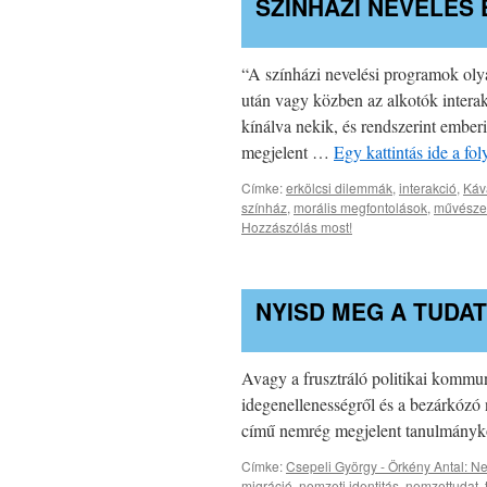
SZÍNHÁZI NEVELÉS 
“A színházi nevelési programok olya
után vagy közben az alkotók intera
kínálva nekik, és rendszerint ember
megjelent …
Egy kattintás ide a f
Címke:
erkölcsi dilemmák
,
interakció
,
Káv
színház
,
morális megfontolások
,
művésze
Hozzászólás most!
NYISD MEG A TUDA
Avagy a frusztráló politikai kommun
idegenellenességről és a bezárkózó
című nemrég megjelent tanulmányköt
Címke:
Csepeli György - Örkény Antal: N
migráció
,
nemzeti identitás
,
nemzettudat
,