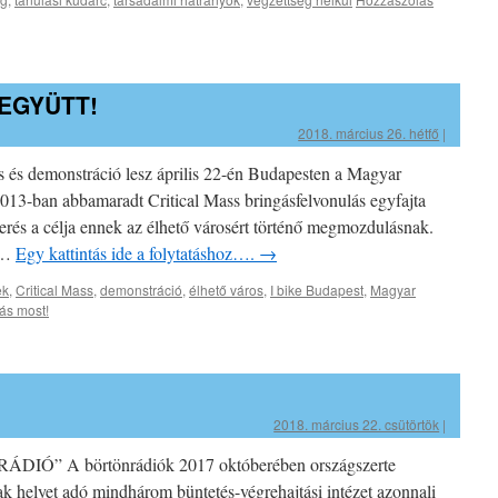
EGYÜTT!
2018. március 26. hétfő
|
 és demonstráció lesz április 22-én Budapesten a Magyar
13-ban abbamaradt Critical Mass bringásfelvonulás egyfajta
kerés a célja ennek az élhető városért történő megmozdulásnak.
n …
Egy kattintás ide a folytatáshoz….
→
ek
,
Critical Mass
,
demonstráció
,
élhető város
,
I bike Budapest
,
Magyar
ás most!
2018. március 22. csütörtök
|
 A börtönrádiók 2017 októberében országszerte
ak helyet adó mindhárom büntetés-végrehajtási intézet azonnali