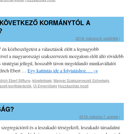
 KÖVETKEZŐ KORMÁNYTÓL A
?
2018. március 8. csütörtök
|
7 én közbeszélgetést a választások előtt a legnagyobb
ivel a magyarországi szakszervezeti mozgalom előtt álló rövidebb
és stratégiai jellegű, hosszabb távon megoldandó munkavállalói
iedrich Ebert …
Egy kattintás ide a folytatáshoz….
→
drich Ebert Stiftung
,
követelések
,
Magyar Szakszervezeti Szövetség
,
ezeti konföderációk
,
Új Egyenlőség
Hozzászólás most!
SÁG?
2018. március 7. szerda
|
a szegregációról és a leszakadó térségekről, leszakadó társadalmi