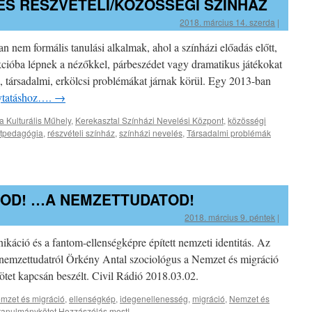
ÉS RÉSZVÉTELI/KÖZÖSSÉGI SZÍNHÁZ
2018. március 14. szerda
|
n nem formális tanulási alkalmak, ahol a színházi előadás előtt,
kcióba lépnek a nézőkkel, párbeszédet vagy dramatikus játékokat
i, társadalmi, erkölcsi problémákat járnak körül. Egy 2013-ban
olytatáshoz….
→
a Kulturális Műhely
,
Kerekasztal Színházi Nevelési Központ
,
közösségi
tpedagógia
,
részvételi színház
,
színházi nevelés
,
Társadalmi problémák
TOD! …A NEMZETTUDATOD!
2018. március 9. péntek
|
ikáció és a fantom-ellenségképre épített nemzeti identitás. Az
 nemzettudatról Örkény Antal szociológus a Nemzet és migráció
et kapcsán beszélt. Civil Rádió 2018.03.02.
emzet és migráció
,
ellenségkép
,
idegenellenesség
,
migráció
,
Nemzet és
tanulmánykötet
Hozzászólás most!