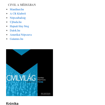
CIVIL A MÉDIÁBAN
Mandiner.hu
A CR Klubról
Népszabadság
Újbuda.hu
Hajnali fény blog
Dalok.hu
Amerikai Népszava
Galamus.hu
Krónika