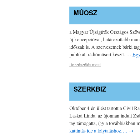
MÚOSZ
a Magyar Újságírók Országos Szövetsé
új koncepcióval, határozottabb mun
időszak is. A szervezetnek bárki tag
publikál, rádióműsort készít. …
Egy
Hozzászólás most!
SZERKBIZ
Október 4-én ülést tartott a Civil R
Laskai Linda, az újonnan indult Zs
tag támogatta, így a továbbiakban
kattintás ide a folytatáshoz….
→