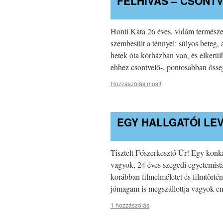
FELHÍVÁS – CSON
Honti Kata 26 éves, vidám természet
szembesült a ténnyel: súlyos beteg, 
hetek óta kórházban van, és elkerülh
ehhez csontvelő-, pontosabban őss
Hozzászólás most!
EGY HALLGATÓI LE
Tisztelt Főszerkesztő Úr! Egy konk
vagyok, 24 éves szegedi egyetemista
korábban filmelméletet és filmtörté
jómagam is megszállottja vagyok 
1 hozzászólás