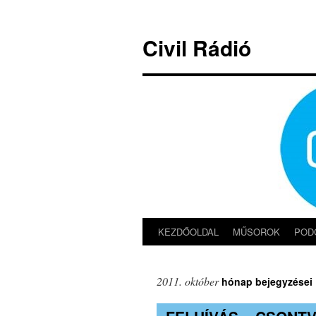
Kilépés
a
Civil Rádió
tartalomba
KEZDŐOLDAL
MŰSOROK
POD
2011. október
hónap bejegyzései