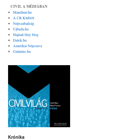
CIVIL A MÉDIÁBAN
Mandiner.hu
A CR Klubról
Népszabadság
Újbuda.hu
Hajnali fény blog
Dalok.hu
Amerikai Népszava
Galamus.hu
Krónika