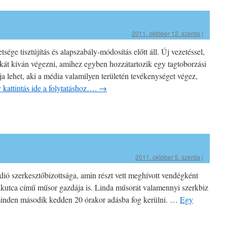
2011. október 12. szerda
|
ge tisztújítás és alapszabály-módosítás előtt áll. Új vezetéssel,
kát kíván végezni, amihez egyben hozzátartozik egy tagtoborzási
ja lehet, aki a média valamilyen területén tevékenységet végez,
 kattintás ide a folytatáshoz….
→
2011. október 5. szerda
|
ádió szerkesztőbizottsága, amin részt vett meghívott vendégként
ákutca című műsor gazdája is. Linda műsorát valamennyi szerkbiz
 minden második kedden 20 órakor adásba fog kerülni. …
Egy