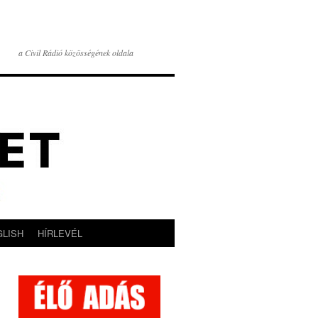
a Civil Rádió közösségének oldala
GLISH
HÍRLEVÉL