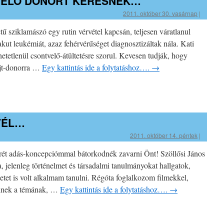
TVELŐ DONORT KERESNEK…
2011. október 30. vasárnap
|
ű sziklamászó egy rutin vérvétel kapcsán, teljesen váratlanul
akut leukémiát, azaz fehérvérűséget diagnosztizáltak nála. Kati
etetlenül csontvelő-átültetésre szorul. Kevesen tudják, hogy
ejt-donorra …
Egy kattintás ide a folytatáshoz….
→
VÉL…
2011. október 14. péntek
|
rét adás-koncepciómmal bátorkodnék zavarni Önt! Szöllősi János
, jelenleg történelmet és társadalmi tanulmányokat hallgatok,
netet is volt alkalmam tanulni. Régóta foglalkozom filmekkel,
ennek a témának, …
Egy kattintás ide a folytatáshoz….
→