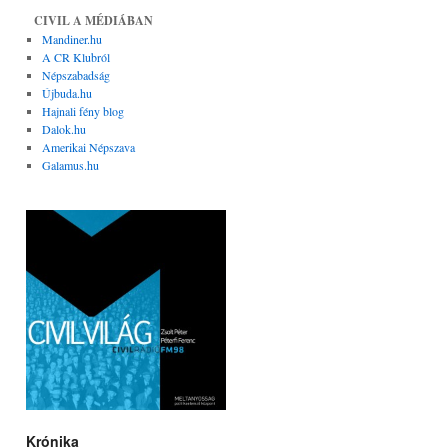
CIVIL A MÉDIÁBAN
Mandiner.hu
A CR Klubról
Népszabadság
Újbuda.hu
Hajnali fény blog
Dalok.hu
Amerikai Népszava
Galamus.hu
Krónika