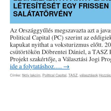
LÉTESÍTÉSÉT EGY FRISSE
SALÁTATÖRVÉNY
Az Országgyűlés megszavazta azt a java
Political Capital (PC) szerint az eddigie
kapukat nyithat a voksturizmus előtt. 
csütörtökön Döbrentei Dániel, a TASZ P
Projekt szakértője, a Választási Jogi 
ide a folytatáshoz….
→
Címke:
fiktív lakcím
,
Political Capital
,
TASZ
,
választások
Hozzász