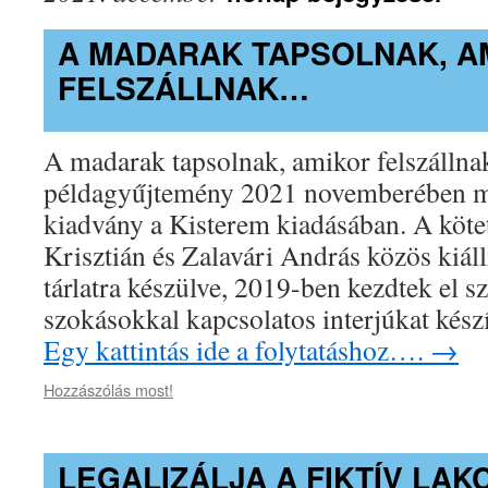
A MADARAK TAPSOLNAK, A
FELSZÁLLNAK…
A madarak tapsolnak, amikor felszállna
példagyűjtemény 2021 novemberében m
kiadvány a Kisterem kiadásában. A köte
Krisztián és Zalavári András közös kiál
tárlatra készülve, 2019-ben kezdtek el s
szokásokkal kapcsolatos interjúkat készí
Egy kattintás ide a folytatáshoz….
→
Hozzászólás most!
LEGALIZÁLJA A FIKTÍV LAK