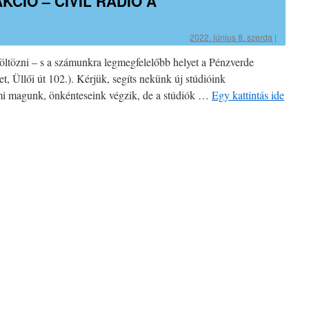
KCIÓ – CIVIL RÁDIÓ A
2022. június 8. szerda
|
öltözni – s a számunkra legmegfelelőbb helyet a Pénzverde
et, Üllői út 102.). Kérjük, segíts nekünk új stúdióink
 mi magunk, önkénteseink végzik, de a stúdiók …
Egy kattintás ide