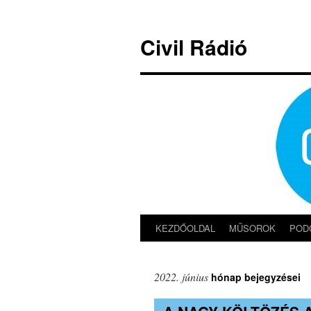
Kilépés
a
Civil Rádió
tartalomba
KEZDŐOLDAL
MŰSOROK
POD
2022. június
hónap bejegyzései