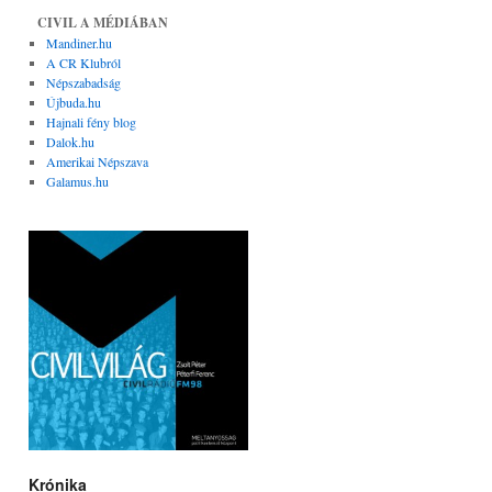
CIVIL A MÉDIÁBAN
Mandiner.hu
A CR Klubról
Népszabadság
Újbuda.hu
Hajnali fény blog
Dalok.hu
Amerikai Népszava
Galamus.hu
Krónika