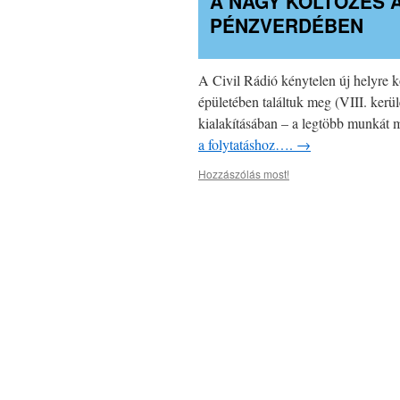
A NAGY KÖLTÖZÉS A
PÉNZVERDÉBEN
A Civil Rádió kénytelen új helyre k
épületében találtuk meg (VIII. kerül
kialakításában – a legtöbb munkát
a folytatáshoz….
→
Hozzászólás most!