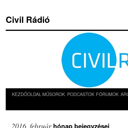
Kilépés
a
Civil Rádió
tartalomba
KEZDŐOLDAL
MŰSOROK
PODCASTOK
FÓRUMOK
AR
2016. február
hónap bejegyzései