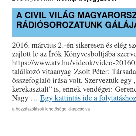
A CIVIL VILÁG MAGYAROR
RÁDIÓSOROZATUNK GÁLÁJ
2016. március 2.-én sikeresen és elég sz
zajlott le az Írók Könyvesboltjába szervez
https://www.atv.hu/videok/video-201603
találkozó vitaanyag Zsolt Péter: Társa
összefoglaló írása volt. Szerveztük egy 
kerekasztalt” is, ennek vendégei: Gerenc
Nagy …
Egy kattintás ide a folytatásh
A
a hozzászólások lehetősége kikapcsolva
CIVIL
VILÁG
MAGYARORSZÁGON
rádiósorozatunk