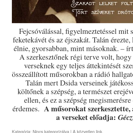
Fejcsóválással, figyelmeztetéssel mit 
feketekávét és az éjszakát. Talán érezte
élnie, gyorsabban, mint másoknak. – írt
A szerkesztőnek régi terve volt, hog
verseknek egy teljes áttekintését sze
összeállított műsorokban a rádió hallgat
Talán mert Dsida verseinek játékossá
költőnek a szépség, a természet erejév
ellen, és ez a szépség megismerésre 
A műsorokat szerkesztette, 
érdemes.
a verseket előadja:
Gécz
Kategória:
Nincs kategorizálva
| A
közvetlen link
.