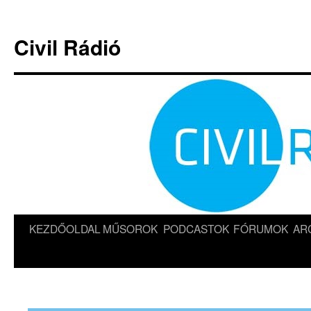
Kilépés
a
Civil Rádió
tartalomba
KEZDŐOLDAL
MŰSOROK
PODCASTOK
FÓRUMOK
AR