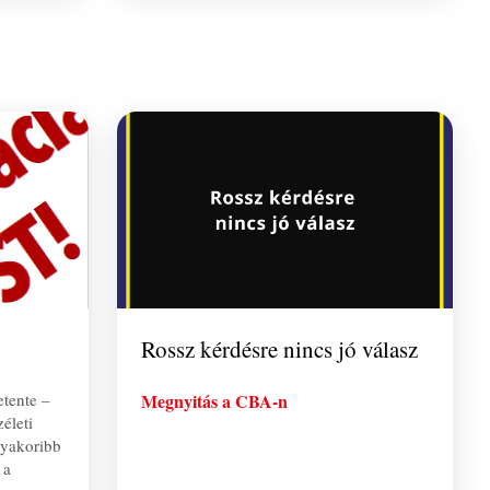
Rossz kérdésre nincs jó válasz
etente –
Megnyitás a CBA-n
életi
gyakoribb
 a