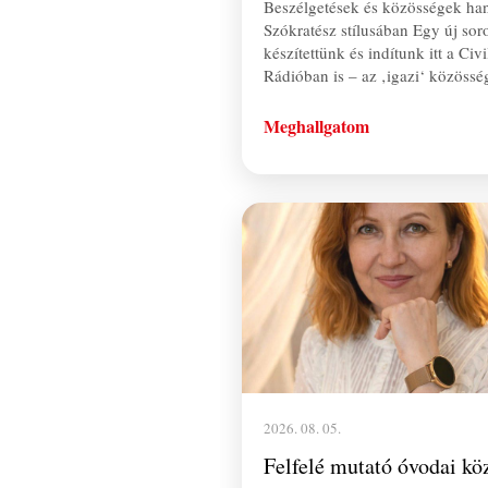
Beszélgetések és közösségek han
Szókratész stílusában Egy új sor
készítettünk és indítunk itt a Civi
Rádióban is – az ‚igazi‘ közöss
Meghallgatom
2026. 08. 05.
Felfelé mutató óvodai kö