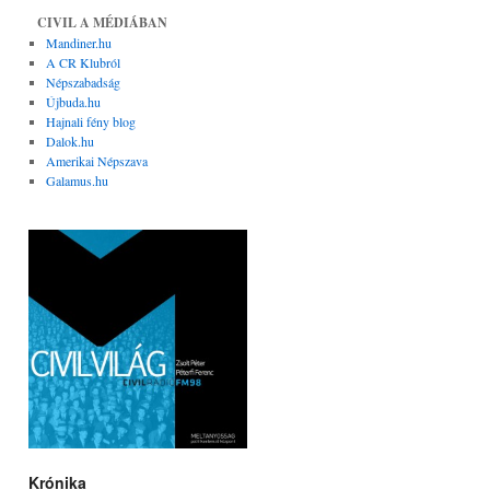
CIVIL A MÉDIÁBAN
Mandiner.hu
A CR Klubról
Népszabadság
Újbuda.hu
Hajnali fény blog
Dalok.hu
Amerikai Népszava
Galamus.hu
Krónika