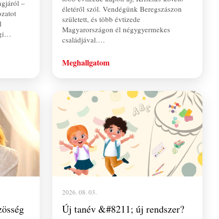
gjáról –
életéről szól. Vendégünk Beregszászon
ozatot
született, és több évtizede
l
Magyarországon él négygyermekes
égi…
családjával.…
Meghallgatom
2026. 08. 03.
zösség
Új tanév &#8211; új rendszer?