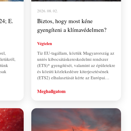
2026. 08. 02.
24; E.
Biztos, hogy most kéne
gyengíteni a klímavédelmen?
Végtelen
vel,
Tíz EU-tagállam, köztük Magyarország az
letükről,
uniós kibocsátáskereskedelmi rendszer
etünk
(ETS)* gyengítését, valamint az épületekre
ásak
és közúti közlekedésre kiterjesztésének
(ETS2) elhalasztását kérte az Európai…
Meghallgatom