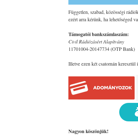
Független, szabad, közösségi rádió
ezért arra kérünk, ha lehetőséged v
Támogatói bankszámlaszám:
Civil Rádiózásért Alapítvány
11701004-20147734 (OTP Bank)
Illetve ezen két csatornán keresztül
Nagyon köszönjük!