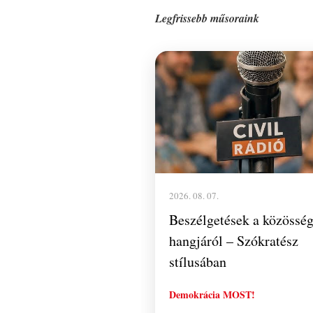
Legfrissebb műsoraink
2026. 08. 07.
Beszélgetések a közössé
hangjáról – Szókratész
stílusában
Demokrácia MOST!