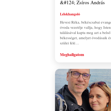
&#124; Zsíros András
Lélekhangoló
Hevesi Réka, békéscsabai evang
óvoda vezetője vallja, hogy Isten
találásával kapta meg azt a belső
békességet, amelyet óvodásaik é
szülei felé…
Meghallgatom