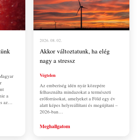
2026. 08. 02.
zünk
Akkor változtatunk, ha elég
nagy a stressz
Végtelen
 Magyar
r
Az emberiség idén nyár közepére
nt
felhasználta mindazokat a természeti
ie a
erőforrásokat, amelyeket a Föld egy év
és az…
alatt képes helyreállítani és megújítani –
2026-ban…
Meghallgatom