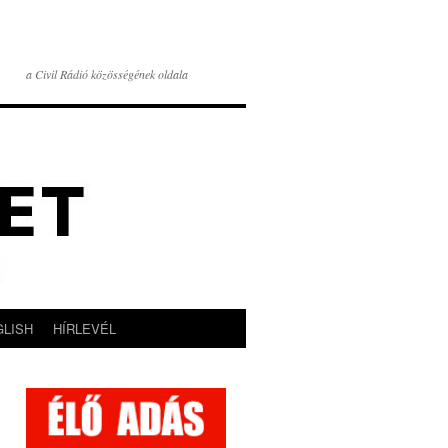
a Civil Rádió közösségének oldala
GLISH
HÍRLEVÉL