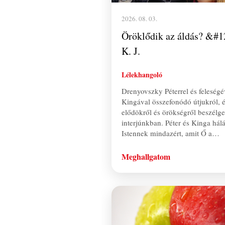
2026. 08. 03.
Öröklődik az áldás? &#1
K. J.
Lélekhangoló
Drenyovszky Péterrel és feleségé
Kingával összefonódó útjukról, é
elődökről és örökségről beszélg
interjúnkban. Péter és Kinga hál
Istennek mindazért, amit Ő a…
Meghallgatom