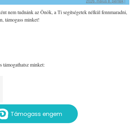
2026. május 8. péntek
|
ként nem tudnánk az Önök, a Ti segítségetek nélkül fennmaradni,
an, támogass minket!
 is támogathatsz minket:
Támogass engem