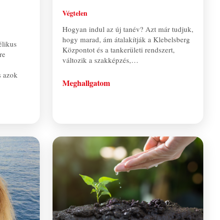
Végtelen
Hogyan indul az új tanév? Azt már tudjuk,
hogy marad, ám átalakítják a Klebelsberg
élikus
Központot és a tankerületi rendszert,
re
változik a szakképzés,…
s azok
Meghallgatom