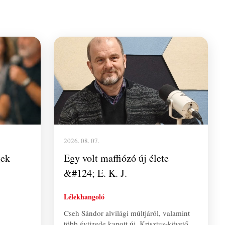
2026. 08. 07.
gek
Egy volt maffiózó új élete
&#124; E. K. J.
Lélekhangoló
Cseh Sándor alvilági múltjáról, valamint
több évtizede kapott új, Krisztus-követő