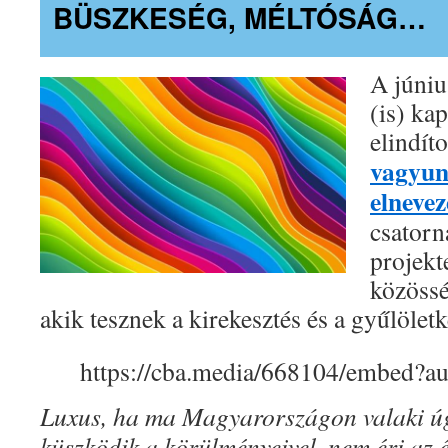
BÜSZKESÉG, MÉLTÓSÁG…
A júni
(is) ka
elindít
vagyun
elneve
csatorn
projekt
közössé
akik tesznek a kirekesztés és a gyűlöletke
https://cba.media/668104/embed?
Luxus, ha ma Magyarországon valaki úg
küszködik a körülményeivel, nem éri az 