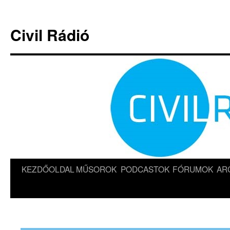
Kilépés
a
Civil Rádió
tartalomba
KEZDŐOLDAL
MŰSOROK
PODCASTOK
FÓRUMOK
AR