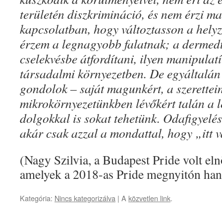
területén diszkrimináció, és nem érzi ma
kapcsolatban, hogy változtasson a helyz
érzem a legnagyobb falatnak; a dermedt
cselekvésbe átfordítani, ilyen manipulatív
társadalmi környezetben. De egyáltalá
gondolok – saját magunkért, a szerettein
mikrokörnyezetünkben lévőkért talán a
dolgokkal is sokat tehetünk. Odafigyelés
akár csak azzal a mondattal, hogy „itt 
(Nagy Szilvia, a Budapest Pride volt el
amelyek a 2018-as Pride megnyitón hang
Kategória:
Nincs kategorizálva
| A
közvetlen link
.