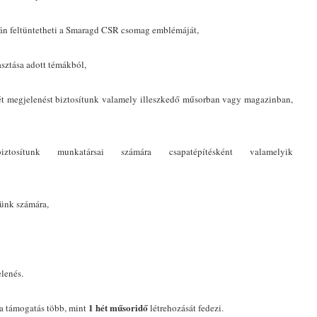
gán feltüntetheti a Smaragd CSR csomag emblémáját,
sztása adott témákból,
két megjelenést biztosítunk valamely illeszkedő műsorban vagy magazinban,
iztosítunk munkatársai számára csapatépítésként valamelyik
ünk számára,
lenés.
1 hét műsoridő
a támogatás több, mint
létrehozását fedezi.