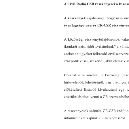
A Civil Rádió CSR részvényesei a közöss
A részvények
sajátossága, hogy nem ör
éves tagságot szerez CR-CSR részvénye
A közösségi részvénytulajdonosok vála
(konkrét műsoridőt „vásárolnak” a válas
ezeket az ügyeket felkaroló civilszervez
szakpolitikusai, szakértői, akik elemzik a
Ezekről a műsorokról a közösségi rész
hírleveléből, lehetőségük van bizonyos 
előkészített listából kiválasztani egy 
értesülni és részt venni a CR szervezésé
A részvényesek számára CR-CSR indítunk 
információkat kapnak CR működéséről.