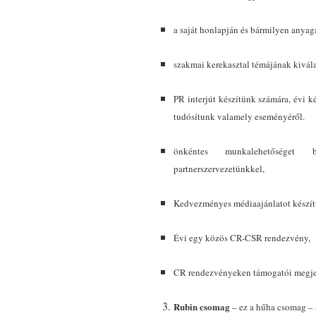
a saját honlapján és bármilyen anya
szakmai kerekasztal témájának kivála
PR interjút készítünk számára, évi 
tudósítunk valamely eseményéről.
önkéntes munkalehetőséget b
partnerszervezetünkkel,
Kedvezményes médiaajánlatot készít
Évi egy közös CR-CSR rendezvény,
CR rendezvényeken támogatói megje
Rubin csomag
– ez a hűha csomag – 