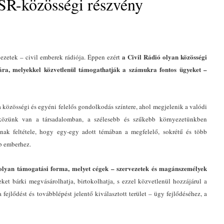
SR-közösségi részvény
a Civil Rádió olyan közösségi
vezetek – civil emberek rádiója. Éppen ezért
ára, melyekkel közvetlenül támogathatják a számukra fontos ügyeket –
 a közösségi és egyéni felelős gondolkodás színtere, ahol megjelenik a valódi
y közünk van a társadalomban, a szélesebb és szűkebb környezetünkben
k feltétele, hogy egy-egy adott témában a megfelelő, sokrétű és több
b emberhez.
olyan támogatási forma, melyet cégek – szervezetek és magánszemélyek
eket bárki megvásárolhatja, birtokolhatja, s ezzel közvetlenül hozzájárul a
 fejlődést és továbblépést jelentő kiválasztott terület – ügy fejlődéséhez, a