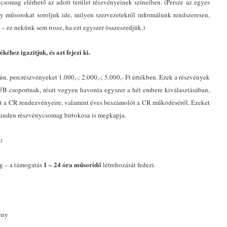
csomag elérhető az adott terület részvényeinek színeiben. (Persze az egyes
y műsorokat soroljuk ide, milyen szervezetekről informálunk rendszeresen,
 ez nekünk sem rossz, ha ezt egyszer összeszedjük.)
éhez igazítjuk, és azt fejezi ki.
n. percrészvényeket 1.000,-; 2.000,-; 5.000,- Ft értékben. Ezek a részvények
t FB csoportnak, részt vegyen havonta egyszer a hét embere kiválasztásában,
vót a CR rendezvényeire, valamint éves beszámolót a CR működéséről. Ezeket
 minden részvénycsomag birtokosa is megkapja.
:
1 – 24 óra műsoridő
g – a támogatás
létrehozását fedezi.
ény