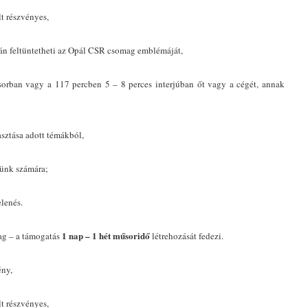
lt részvényes,
gán feltüntetheti az Opál CSR csomag emblémáját,
orban vagy a 117 percben 5 – 8 perces interjúban őt vagy a cégét, annak
sztása adott témákból,
ünk számára;
lenés.
1 nap – 1 hét műsoridő
ag – a támogatás
létrehozását fedezi.
ény,
lt részvényes,