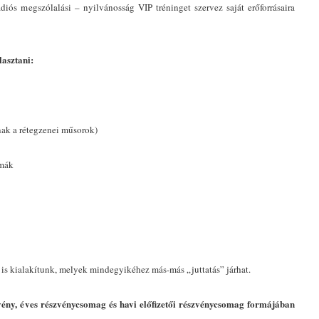
ós megszólalási – nyilvánosság VIP tréninget szervez saját erőforrásaira
lasztani:
nak a rétegzenei műsorok)
émák
is kialakítunk, melyek mindegyikéhez más-más „juttatás” járhat.
ény, éves részvénycsomag és havi előfizetői részvénycsomag formájában