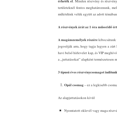
érhetők el
. Minden részvény és részvény
területeknél fontos meghatároznunk, mel
működünk velük együtt az adott témában –
A részvények árát az 1 óra műsoridő érték
A magánszemélyek részére
kibocsátunk ú
jogosítják arra, hogy tagja legyen a zár
havi belső hírlevelet kap, és VIP meghí
a „juttatásokat” alapként természetesen
3 típusú éves részvénycsomagot indítunk
Opál csomag
– ez a legkisebb csoma
Az alapjuttatásokon kívül
Nyomtatott oklevél vagy maga részv