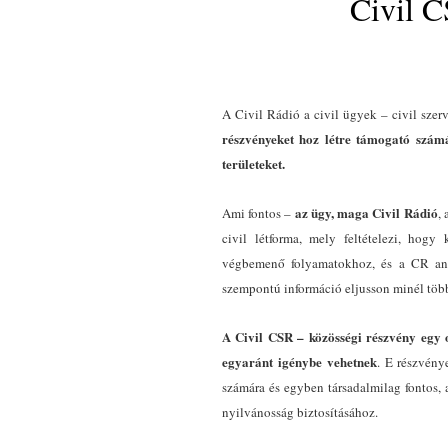
Civil C
A Civil Rádió a civil ügyek – civil szer
részvényeket hoz létre támogató szám
területeket.
az ügy, maga Civil Rádió
Ami fontos –
,
civil létforma, mely feltételezi, hog
végbemenő folyamatokhoz, és a CR anna
szempontú információ eljusson minél töb
A Civil CSR – közösségi részvény egy 
egyaránt igénybe vehetnek
. E részvény
számára és egyben társadalmilag fontos, a
nyilvánosság biztosításához.