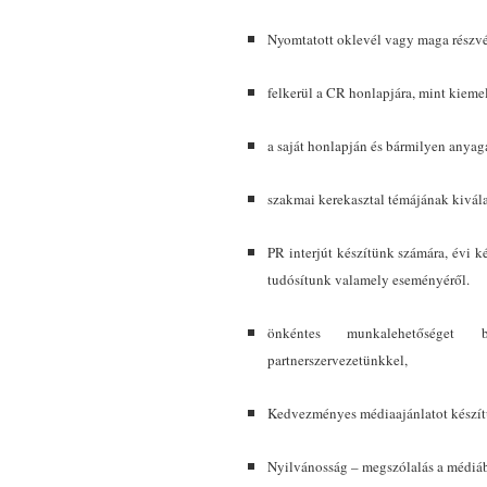
Nyomtatott oklevél vagy maga részv
felkerül a CR honlapjára, mint kieme
a saját honlapján és bármilyen anyag
szakmai kerekasztal témájának kivála
PR interjút készítünk számára, évi 
tudósítunk valamely eseményéről.
önkéntes munkalehetőséget b
partnerszervezetünkkel,
Kedvezményes médiaajánlatot készít
Nyilvánosság – megszólalás a médiáb