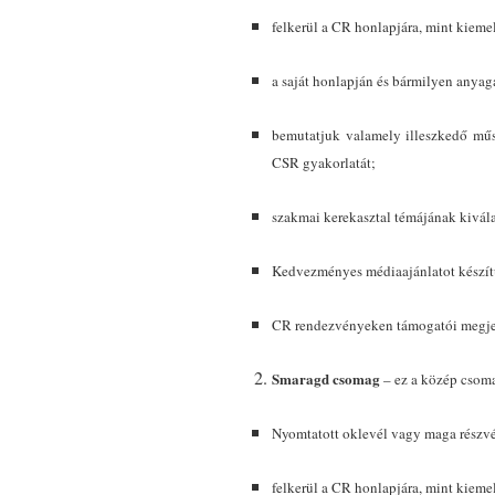
felkerül a CR honlapjára, mint kieme
a saját honlapján és bármilyen anya
bemutatjuk valamely illeszkedő műs
CSR gyakorlatát;
szakmai kerekasztal témájának kivála
Kedvezményes médiaajánlatot készít
CR rendezvényeken támogatói megje
Smaragd csomag
– ez a közép csom
Nyomtatott oklevél vagy maga részv
felkerül a CR honlapjára, mint kieme