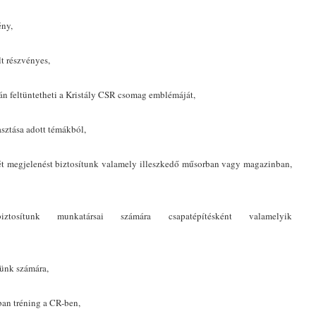
ény,
lt részvényes,
án feltüntetheti a Kristály CSR csomag emblémáját,
sztása adott témákból,
két megjelenést biztosítunk valamely illeszkedő műsorban vagy magazinban,
iztosítunk munkatársai számára csapatépítésként valamelyik
ünk számára,
an tréning a CR-ben,