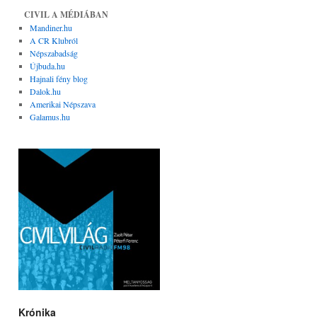
CIVIL A MÉDIÁBAN
Mandiner.hu
A CR Klubról
Népszabadság
Újbuda.hu
Hajnali fény blog
Dalok.hu
Amerikai Népszava
Galamus.hu
Krónika