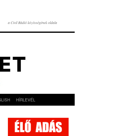
a Civil Rádió közösségének oldala
GLISH
HÍRLEVÉL