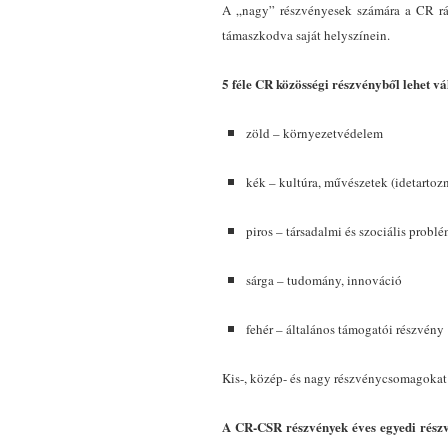
A „nagy” részvényesek számára a CR rádi
támaszkodva saját helyszínein.
5 féle CR közösségi részvényből lehet vá
zöld – környezetvédelem
kék – kultúra, művészetek (idetartoz
piros – társadalmi és szociális probl
sárga – tudomány, innováció
fehér – általános támogatói részvény
Kis-, közép- és nagy részvénycsomagokat 
A CR-CSR részvények éves egyedi részv