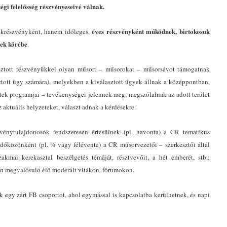
égi felelősség részvényeseivé válnak.
éves részvényként működnek, birtokosuk
ökrészvényként, hanem időleges,
sek körébe
.
sztott részvényükkel olyan műsort – műsorokat – műsorsávot támogatnak
ztott ügy számára), melyekben a kiválasztott ügyek állnak a középpontban,
etek programjai – tevékenységei jelennek meg, megszólalnak az adott terület
z aktuális helyzeteket, választ adnak a kérdésekre.
vénytulajdonosok rendszeresen értesülnek (pl. havonta) a CR tematikus
időközönként (pl. ¼ vagy félévente) a CR műsorvezetői – szerkesztői által
szakmai kerekasztal beszélgetés témáját, résztvevőit, a hét emberét, stb.;
ben megvalósuló élő moderált vitákon, fórumokon.
egy zárt FB csoportot, ahol egymással is kapcsolatba kerülhetnek, és napi