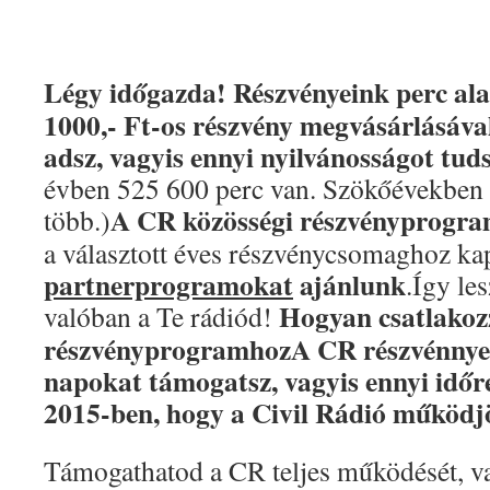
Légy időgazda!
Részvényeink perc ala
1000,- Ft-os részvény megvásárlásáva
adsz, vagyis ennyi nyilvánosságot tuds
évben 525 600 perc van. Szökőévekben 
A CR közösségi részvényprogra
több.)
a választott éves részvénycsomaghoz k
partnerprogramokat
ajánlunk
.Így le
Hogyan csatlakoz
valóban a Te rádiód!
részvényprogramhoz
A CR részvénnyel
napokat támogatsz, vagyis ennyi időre
2015-ben, hogy a Civil Rádió működj
Támogathatod a CR teljes működését, va