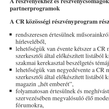
A részvényekhez és részvénycsomago
partnerprogramok
A CR közösségi részvényprogram rész
rendszeresen értesülnek műsorainkró
hírleveléből,
lehetőségük van évente kétszer a CR 
szerkesztői által előkészített listából 
szakmai kerekasztal beszélgetés témájá
lehetőségük van negyedévente a CR 
szerkesztői által előkészített listából 
magazin „hét emberét”,
folyamatosan értesülnek és meghívás
szervezésében megvalósuló élő moderá
fórumokra,