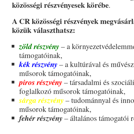
közösségi részvényesek körébe
.
A CR közösségi részvények megvásárlá
közük választhatsz:
zöld részvény
– a környezetvédelemme
támogatóinak,
kék részvény
– a kultúrával és művész
műsorok támogatóinak,
piros részvény
– társadalmi és szociá
foglalkozó műsorok támogatóinak,
sárga részvény
– tudománnyal és inno
műsorok támogatóinak,
fehér részvény
– általános támogatói r