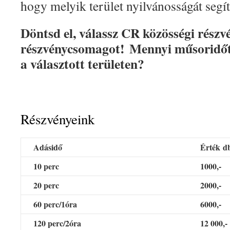
hogy melyik terület nyilvánosságát segít
Döntsd el, v
álassz CR közösségi részv
részvénycsomagot!
Mennyi műsoridőt
a választott területen?
Részvényeink
Adásidő
Érték
d
10 perc
1000,-
20 perc
2000,-
60 perc
/1óra
6000,-
120 perc/2óra
12 000,-