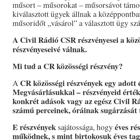
műsort – műsorokat – műsorsávot támo
kiválasztott ügyek állnak a középpontba
műsoridőt „vásárol” a választott ügy sz
A Civil Rádió CSR részvényesei a közö
részvényeseivé válnak.
Mi tud a CR közösségi részvény?
CR közösségi részvények egy adott 
A
Megvásárlásukkal – részvényeid érték
konkrét adások vagy az egész Civil R
számú perceinek, óráinak sugárzását t
E részvények
éves ré
sajátossága, hogy
működnek, s mint birtokosuk éves tag