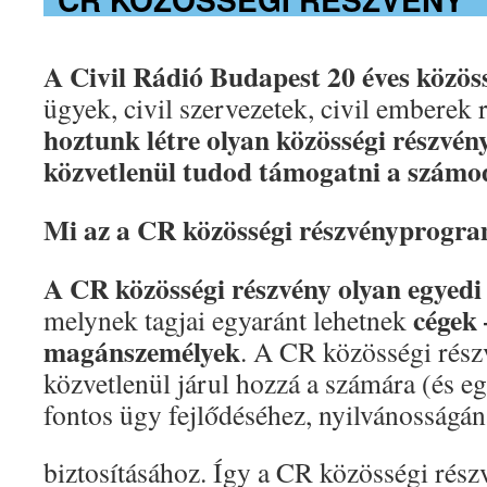
A Civil Rádió Budapest 20 éves közös
ügyek, civil szervezetek, civil emberek 
hoztunk létre olyan közösségi részvén
közvetlenül tudod támogatni a számod
Mi az a CR közösségi részvényprogr
A CR közösségi részvény olyan
egyedi
cégek 
melynek tagjai egyaránt lehetnek
magánszemélyek
. A CR közösségi rész
közvetlenül járul hozzá a számára (és e
fontos ügy fejlődéséhez, nyilvánosságá
biztosításához. Így a CR közösségi rész