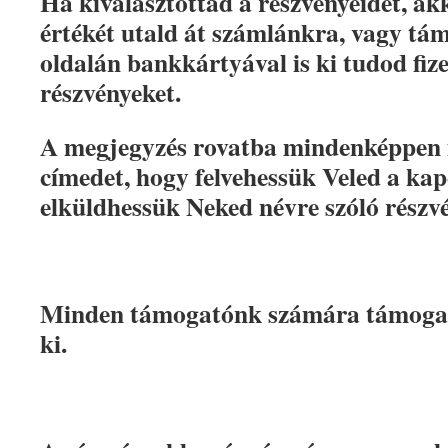
Ha kiválasztottad a részvényeidet, ak
értékét utald át számlánkra, vagy t
oldalán bankkártyával is ki tudod fize
részvényeket.
A megjegyz
és rovatba mindenképpen í
címedet, hogy felvehessük Veled a kapc
elküldhessük Neked névre szóló részvé
Minden támogatónk számára támogató
ki.