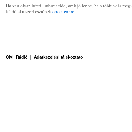
Ha van olyan híred, információd, amit jó lenne, ha a többiek is megi
küldd el a szerkesztőnek
erre a címre
.
Civil Rádió
Adatkezelési tájékoztató