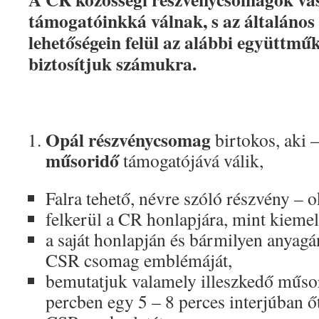
támogatóinkká válnak, s az általáno
lehetőségein felül az alábbi együttmű
biztosítjuk számukra.
Opál részvénycsomag
birtokos, aki 
műsoridő
támogatójává válik,
Falra tehető, névre szóló részvény – o
felkerül a CR honlapjára, mint kiemel
a saját honlapján és bármilyen anyagán
CSR csomag emblémáját,
bemutatjuk valamely illeszkedő műso
percben egy 5 – 8 perces interjúban ő