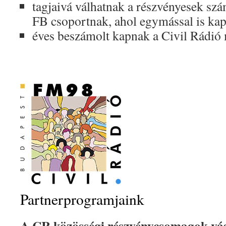
tagjaivá válhatnak a részvényesek szá
FB csoportnak, ahol egymással is kap
éves beszámolt kapnak a Civil Rádió
Partnerprogramjaink
A CR közösségi részvénycsomagok vás