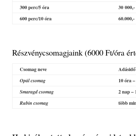
300 perc/5 óra
30 000,-
600 perc/10 óra
60.000,-
Részvénycsomagjaink (6000 Ft/óra ér
Csomag neve
Adásidő
10 óra –
Opál csomag
2 nap – 
Smaragd csomag
több min
Rubin csoma
g