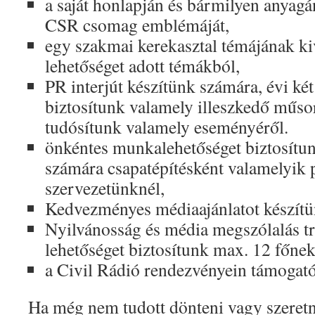
a saját honlapján és bármilyen anyagán
CSR csomag emblémáját,
egy szakmai kerekasztal témájának ki
lehetőséget adott témákból,
PR interjút készítünk számára, évi ké
biztosítunk valamely illeszkedő műs
tudósítunk valamely eseményéről.
önkéntes munkalehetőséget biztosítu
számára csapatépítésként valamelyik 
szervezetünknél,
Kedvezményes médiaajánlatot készítü
Nyilvánosság és média megszólalás tr
lehetőséget biztosítunk max. 12 főnek
a Civil Rádió rendezvényein támogató
Ha még nem tudott dönteni vagy szeretn