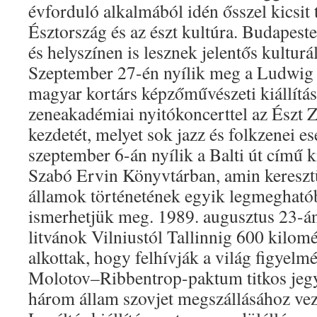
évforduló alkalmából idén ősszel kicsit
Észtország és az észt kultúra. Budapes
és helyszínen is lesznek jelentős kultur
Szeptember 27-én nyílik meg a Ludwig
magyar kortárs képzőművészeti kiállítá
zeneakadémiai nyitókoncerttel az Észt Z
kezdetét, melyet sok jazz és folkzenei e
szeptember 6-án nyílik a Balti út című ki
Szabó Ervin Könyvtárban, amin keresztül
államok történetének egyik legmeghatób
ismerhetjük meg. 1989. augusztus 23-án 
litvánok Vilniustól Tallinnig 600 kilomé
alkottak, hogy felhívják a világ figyelm
Molotov–Ribbentrop-paktum titkos jeg
három állam szovjet megszállásához veze