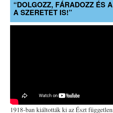
“DOLGOZZ, FÁRADOZZ ÉS 
A SZERETET IS!”
1918-ban kiáltották ki az Észt független