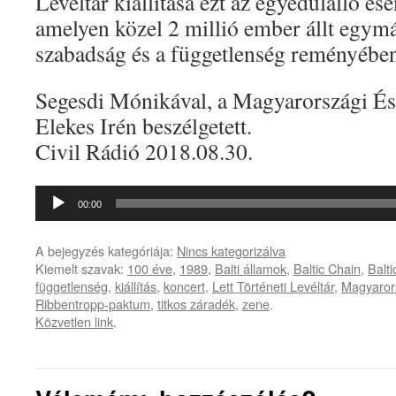
Levéltár kiállítása ezt az egyedülálló es
amelyen közel 2 millió ember állt egymá
szabadság és a függetlenség reményébe
Segesdi Mónikával, a Magyarországi Ész
Elekes Irén beszélgetett.
Civil Rádió 2018.08.30.
Audió
00:00
lejátszó
A bejegyzés kategóriája:
Nincs kategorizálva
Kiemelt szavak:
100 éve
,
1989
,
Balti államok
,
Baltic Chain
,
Balt
függetlenség
,
kiállítás
,
koncert
,
Lett Történeti Levéltár
,
Magyarors
Ribbentropp-paktum
,
titkos záradék
,
zene
.
Közvetlen link
.