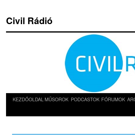
Kilépés
a
Civil Rádió
tartalomba
KEZDŐOLDAL
MŰSOROK
PODCASTOK
FÓRUMOK
AR