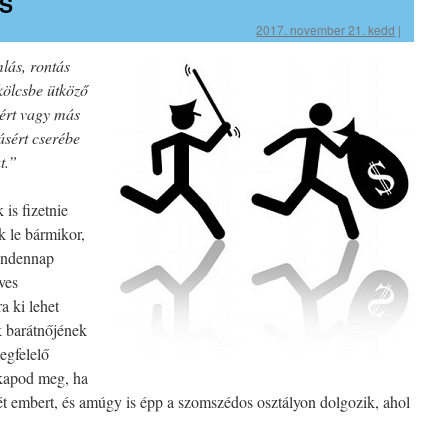
S
2017. november 21. kedd
|
mlás, rontás
kölcsbe ütköző
zért vagy más
tásért cserébe
t.”
is fizetnie
k le bármikor,
mindennap
ves
a ki lehet
k barátnőjének
egfelelő
 kapod meg, ha
ét embert, és amúgy is épp a szomszédos osztályon dolgozik, ahol