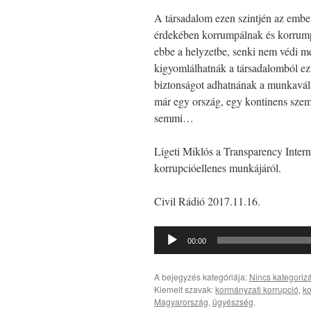
A társadalom ezen szintjén az embe
érdekében korrumpálnak és korrum
ebbe a helyzetbe, senki nem védi me
kigyomlálhatnák a társadalomból ezt
biztonságot adhatnának a munkavál
már egy ország, egy kontinens szem
semmi…
Ligeti Miklós a Transparency Inter
korrupcióellenes munkájáról.
Civil Rádió 2017.11.16.
Audió
00:00
lejátszó
A bejegyzés kategóriája:
Nincs kategoriz
Kiemelt szavak:
kormányzati korrupció
,
ko
Magyarország
,
ügyészség
.