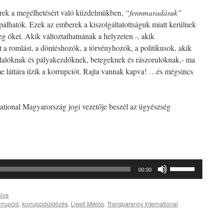
rek a megélhetésért való küzdelmükben,
“fennmaradásuk”
pálhatók.
Ezek az emberek a kiszolgáltatottságuk miatt kerülnek
g őket. Akik változtathatnának a helyzeten -, akik
 a romlást, a döntéshozók, a törvényhozók, a politikusok, akik
lalóknak és pályakezdőknek, betegeknek és rászorulóknak,- ma
e láttára űzik a korrupciót. Rajta vannak kapva! …és mégsincs
national Magyarország jogi vezetője beszél az ügyészség
A
00:00
hangerő
növeléséhez,
álva
illetőleg
rrupció
,
korrupcióüldözés
,
Ligeti Miklós
,
Transparency International
csökkentéséh