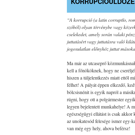
KORRUPCIÓÜLDÖZÉ
“A korrupció (a latin corruptĭo, ro
szóból) olyan törvénybe vagy közer
cselekedet, amely során valaki pén
juttatásért vagy juttatásra való kilá
jogosulatlan előnyhöz juttat másoka
Ma már az utcaseprő közmunkásnak 
kell a főnököknek, hogy ne cseréljé
hiszen a túljelentkezés miatt ettől 
félhet! A pályát éppen elkezdő, ked
bölcsisnénit is egyik napról a másikr
rúgni, hogy ott a polgármester egyi
legyen bejelentett munkahelye! A m
egészségügyi ellátást is csak akkor
az unokatesód felesége ismer egy-k
van még egy hely, ahova beférsz!