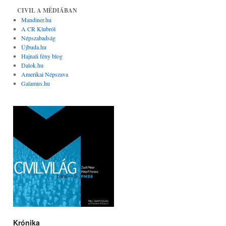
CIVIL A MÉDIÁBAN
Mandiner.hu
A CR Klubról
Népszabadság
Újbuda.hu
Hajnali fény blog
Dalok.hu
Amerikai Népszava
Galamus.hu
Krónika