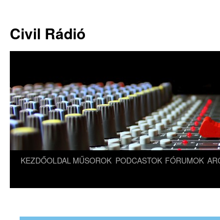
Kilépés
a
Civil Rádió
tartalomba
KEZDŐOLDAL
MŰSOROK
PODCASTOK
FÓRUMOK
AR