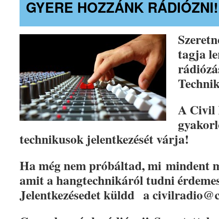
GYERE HOZZÁNK RÁDIÓZNI!
Szeretn
tagja l
rádiózá
Techni
A Civil 
gyakorl
technikusok jelentkezését várja!
Ha még nem próbáltad, m​i mindent 
amit a hangtechnikáról tudni érdeme
Jelentkezésedet küldd​ a civilradio@civ