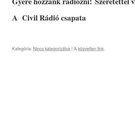
​Gyere hozzánk rádiózni!
​Szeretettel
​A Civil Rádió csapat​a
Kategória:
Nincs kategorizálva
| A
közvetlen link
.