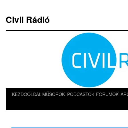
Kilépés
a
Civil Rádió
tartalomba
KEZDŐOLDAL
MŰSOROK
PODCASTOK
FÓRUMOK
AR