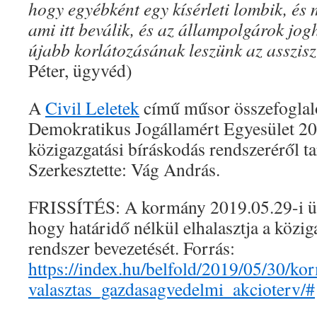
hogy egyébként egy kísérleti lombik, és 
ami itt beválik, és az állampolgárok jog
újabb korlátozásának leszünk az asszis
Péter, ügyvéd)
A
Civil Leletek
című műsor összefoglal
Demokratikus Jogállamért Egyesület 201
közigazgatási bíráskodás rendszeréről ta
Szerkesztette: Vág András.
FRISSÍTÉS: A kormány 2019.05.29-i ül
hogy határidő nélkül elhalasztja a közig
rendszer bevezetését. Forrás:
https://index.hu/belfold/2019/05/30/k
valasztas_gazdasagvedelmi_akcioterv/#