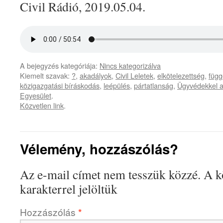
Civil Rádió, 2019.05.04.
A bejegyzés kategóriája:
Nincs kategorizálva
Kiemelt szavak:
?
,
akadályok
,
Civil Leletek
,
elkötelezettség
,
függ
közigazgatási bíráskodás
,
leépülés
,
pártatlanság
,
Ügyvédekkel a
Egyesület
.
Közvetlen link
.
Vélemény, hozzászólás?
Az e-mail címet nem tesszük közzé.
A k
karakterrel jelöltük
Hozzászólás
*