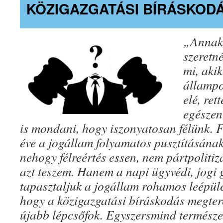
KÖZIGAZGATÁSI BÍRÁSKOD
„Annak 
szeretn
mi, aki
állampo
elé, re
egészen
is mondani, hogy iszonyatosan félünk. F
éve a jogállam folyamatos pusztításának
nehogy félreértés essen, nem pártpoliti
azt teszem. Hanem a napi ügyvédi, jogi
tapasztaljuk a jogállam rohamos leépülé
hogy a közigazgatási bíráskodás megte
újabb lépcsőfok. Egyszersmind természete