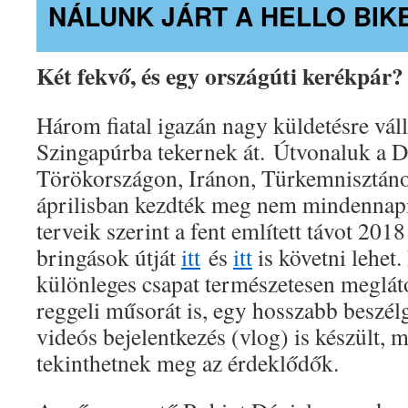
NÁLUNK JÁRT A HELLO BIK
Két fekvő, és egy országúti kerékpár?
Három fiatal igazán nagy küldetésre váll
Szingapúrba tekernek át. Útvonaluk a D
Törökországon, Iránon, Türkemnisztáno
áprilisban kezdték meg nem mindennapi
terveik szerint a fent említett távot 2018
bringások útját
itt
és
itt
is követni lehet.
különleges csapat természetesen megláto
reggeli műsorát is, egy hosszabb beszélg
videós bejelentkezés (vlog) is készült, 
tekinthetnek meg az érdeklődők.