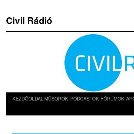
Kilépés
a
Civil Rádió
tartalomba
KEZDŐOLDAL
MŰSOROK
PODCASTOK
FÓRUMOK
AR