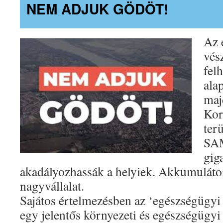
NEM ADJUK GÖDÖT!
Az 
vés
fel
ala
maj
Kor
terü
SA
gig
akadályozhassák a helyiek. Akkumulátor
nagyvállalat.
Sajátos értelmezésben az ‘egészségügyi
egy jelentős környezeti és egészségügyi