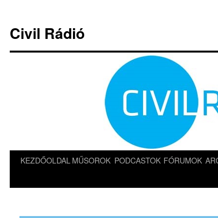
Kilépés
a
Civil Rádió
tartalomba
KEZDŐOLDAL
MŰSOROK
PODCASTOK
FÓRUMOK
AR