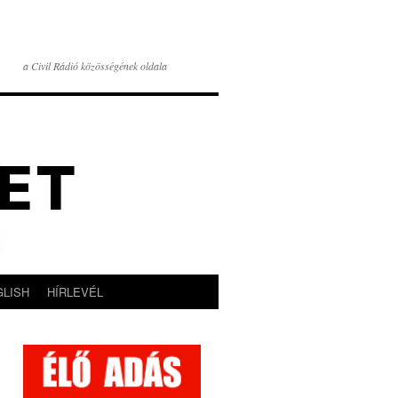
a Civil Rádió közösségének oldala
GLISH
HÍRLEVÉL