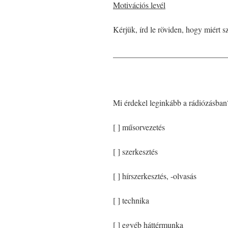
Motivációs levél
Kérjük, írd le röviden, hogy miért sz
____________________________
Mi érdekel leginkább a rádiózásban?
[ ] műsorvezetés
[ ] szerkesztés
[ ] hírszerkesztés, -olvasás
[ ] technika
[ ] egyéb háttérmunka