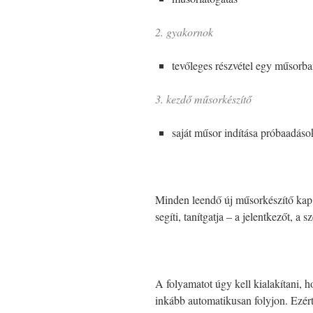
2. gyakornok
tevőleges részvétel egy műsorban
3. kezdő műsorkészítő
saját műsor indítása próbaadáso
Minden leendő új műsorkészítő kap 
segíti, tanítgatja – a jelentkezőt, a
A folyamatot úgy kell kialakítani, 
inkább automatikusan folyjon. Ezért