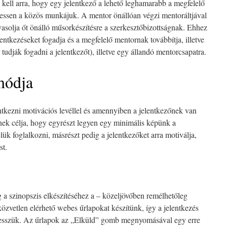
i kell arra, hogy egy jelentkező a lehető leghamarabb a megfelelő
ssen a közös munkájuk. A mentor önállóan végzi mentoráltjával
avasolja őt önálló műsorkészítésre a szerkesztőbizottságnak. Ehhez
lentkezéseket fogadja és a megfelelő mentornak továbbítja, illetve
udják fogadni a jelentkezőt), illetve egy állandó mentorcsapatra.
módja
tkezni motivációs levéllel és amennyiben a jelentkezőnek van
nnek célja, hogy egyrészt legyen egy minimális képünk a
lük foglalkozni, másrészt pedig a jelentkezőket arra motiválja,
st.
 a szinopszis elkészítéséhez a – közeljövőben remélhetőleg
zvetlen elérhető webes űrlapokat készítünk, így a jelentkezés
esszük. Az űrlapok az „Elküld” gomb megnyomásával egy erre