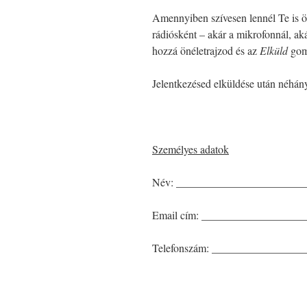
Amennyiben szívesen lennél Te is ö
rádiósként – akár a mikrofonnál, aká
hozzá önéletrajzod és az
Elküld
gomb
Jelentkezésed elküldése után néhány
Személyes adatok
Név: _______________________
Email cím: __________________
Telefonszám: ________________