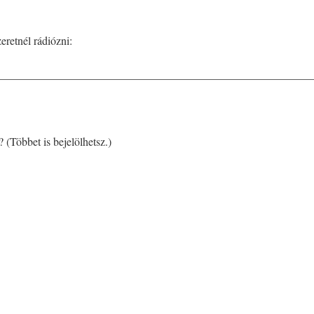
eretnél rádiózni:
________________________________________________________
 (Többet is bejelölhetsz.)