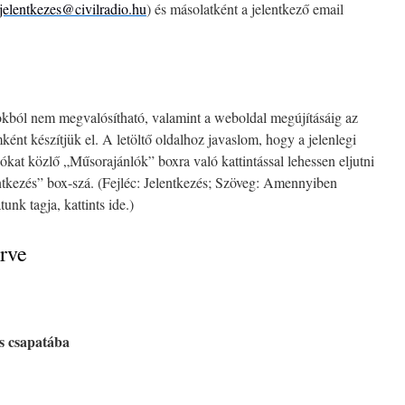
jelentkezes@civilradio.hu
) és másolatként a jelentkező email
ból nem megvalósítható, valamint a weboldal megújításáig az
ént készítjük el. A letöltő oldalhoz javaslom, hogy a jelenlegi
iókat közlő „Műsorajánlók” boxra való kattintással lehessen eljutni
entkezés” box-szá. (Fejléc: Jelentkezés; Szöveg: Amennyiben
unk tagja, kattints ide.)
erve
es csapatába