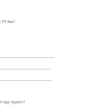
eg TV-ben?
______________________________
_____________________________
______________________________
él vagy végzel-e?