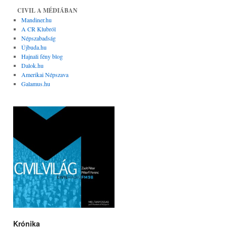
CIVIL A MÉDIÁBAN
Mandiner.hu
A CR Klubról
Népszabadság
Újbuda.hu
Hajnali fény blog
Dalok.hu
Amerikai Népszava
Galamus.hu
Krónika