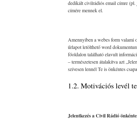
dedikált civilrádiós email címre (pl.
címére mennek el.
Amennyiben a webes form valami ok
űrlapot letölthető word dokumentumk
főoldalon található elavult informác
– természetesen átalakítva azt „Jel
szívesen lennél Te is önkéntes csapat
1.2. Motivációs levél t
Jelentkezés a Civil Rádió önként