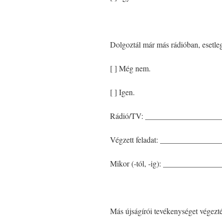
Dolgoztál már más rádióban, esetl
[ ] Még nem.
[ ] Igen.
Rádió/TV: __________________
Végzett feladat: _____________
Mikor (-tól, -ig): ____________
Más újságírói tevékenységet végezt