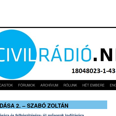
CASTOK
FÓRUMOK
ARCHÍVUM
RÓLUNK
HÉT EMBERE
EN
ÁSA 2. – SZABÓ ZOLTÁN
ására és felkészítésére; új műsorok indítására