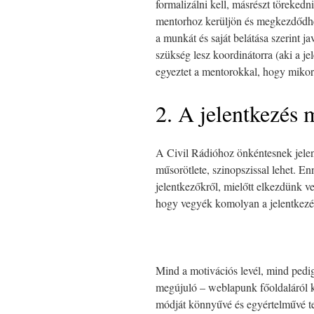
formalizálni kell, másrészt törekedn
mentorhoz kerüljön és megkezdődhe
a munkát és saját belátása szerint j
szükség lesz koordinátorra (aki a je
egyeztet a mentorokkal, hogy mikor t
2. A jelentkezés 
A Civil Rádióhoz önkéntesnek jelen
műsorötlete, szinopszissal lehet. E
jelentkezőkről, mielőtt elkezdünk ve
hogy vegyék komolyan a jelentkezé
Mind a motivációs levél, mind pedig
megújuló – weblapunk főoldaláról kö
módját könnyűvé és egyértelművé t