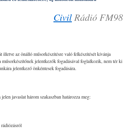
Civil
Rádió FM98
t illetve az önálló műsorkészítésre való felkészítését kívánja
a műsorkészítőnek jelentkezők fogadásával foglalkozik, nem tér ki
nkára jelentkező önkéntesek fogadására.
a jelen javaslat három szakaszban határozza meg:
 rádiózásról