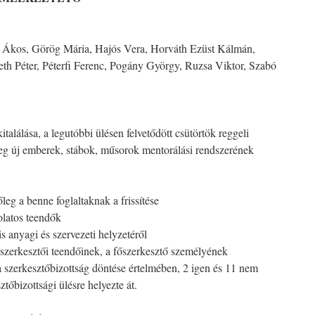
 Ákos, Görög Mária, Hajós Vera, Horváth Ezüst Kálmán,
 Péter, Péterfi Ferenc, Pogány György, Ruzsa Viktor, Szabó
találása, a legutóbbi ülésen felvetődött csütörtök reggeli
eg új emberek, stábok, műsorok mentorálási rendszerének
leg a benne foglaltaknak a frissítése
latos teendők
is anyagi és szervezeti helyzetéről
őszerkesztői teendőinek, a főszerkesztő személyének
 szerkesztőbizottság döntése értelmében, 2 igen és 11 nem
tőbizottsági ülésre helyezte át.