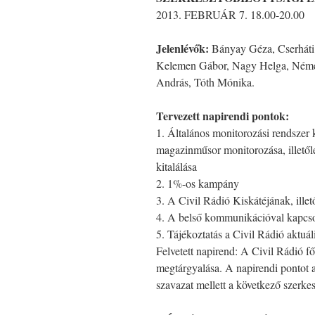
2013. FEBRUÁR 7. 18.00-20.00
Jelenlévők:
Bányay Géza, Cserháti
Kelemen Gábor, Nagy Helga, Németh
András, Tóth Mónika.
Tervezett napirendi pontok:
1. Általános monitorozási rendszer ki
magazinműsor monitorozása, illetől
kitalálása
2. 1%-os kampány
3. A Civil Rádió Kiskátéjának, illető
4. A belső kommunikációval kapcso
5. Tájékoztatás a Civil Rádió aktuál
Felvetett napirend: A Civil Rádió f
megtárgyalása. A napirendi pontot a
szavazat mellett a következő szerkesz