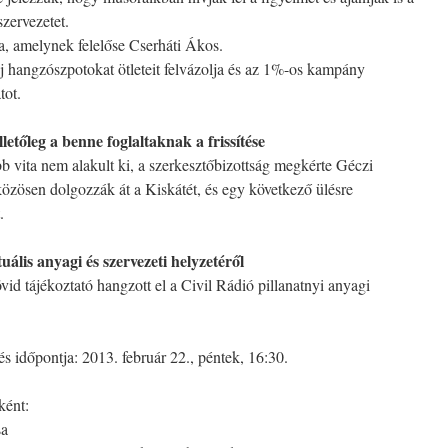
zervezetet.
ra, amelynek felelőse Cserháti Ákos.
j hangzószpotokat ötleteit felvázolja és az 1%-os kampány
tot.
lletőleg a benne foglaltaknak a frissítése
 vita nem alakult ki, a szerkesztőbizottság megkérte Géczi
zösen dolgozzák át a Kiskátét, és egy következő ülésre
.
uális anyagi és szervezeti helyzetéről
vid tájékoztató hangzott el a Civil Rádió pillanatnyi anyagi
s időpontja: 2013. február 22., péntek, 16:30.
ként:
sa