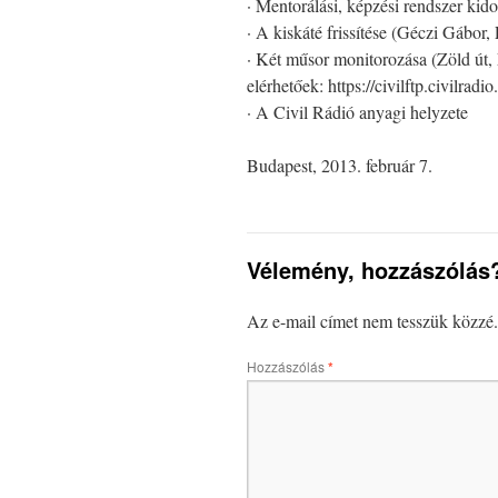
· Mentorálási, képzési rendszer ki
· A kiskáté frissítése (Géczi Gábor
· Két műsor monitorozása (Zöld út,
elérhetőek: https://civilftp.civilrad
· A Civil Rádió anyagi helyzete
Budapest, 2013. február 7.
Vélemény, hozzászólás
Az e-mail címet nem tesszük közzé.
Hozzászólás
*