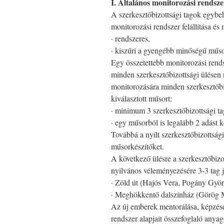
I. Általános monitorozási rendsze
A szerkesztőbizottsági tagok egybe
monitorozási rendszer felállítása é
· rendszeres,
· kiszűri a gyengébb minőségű műsor
Egy összetettebb monitorozási rendsz
minden szerkesztőbizottsági ülésen
monitorozására minden szerkesztőbiz
kiválasztott műsort:
· minimum 3 szerkesztőbizottsági ta
· egy műsorból is legalább 2 adást k
Továbbá a nyílt szerkesztőbizottság
műsorkészítőket.
A következő ülésre a szerkesztőbizo
nyilvános véleményezésére 3-3 tag j
· Zöld út (Hajós Vera, Pogány Györ
· Meghökkentő dalszínház (Görög M
Az új emberek mentorálása, képzése
rendszer alapjait összefoglaló anya