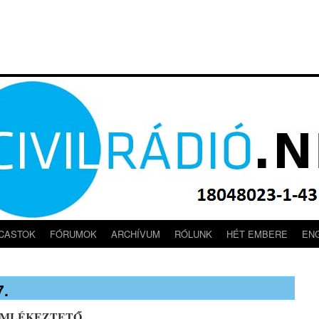
CASTOK
FÓRUMOK
ARCHÍVUM
RÓLUNK
HÉT EMBERE
EN
7.
EMLÉKEZTETŐ