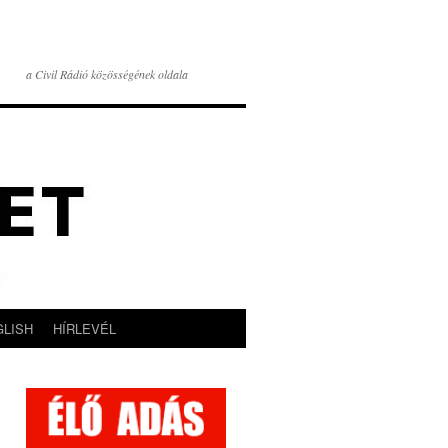
a Civil Rádió közösségének oldala
GLISH
HÍRLEVÉL