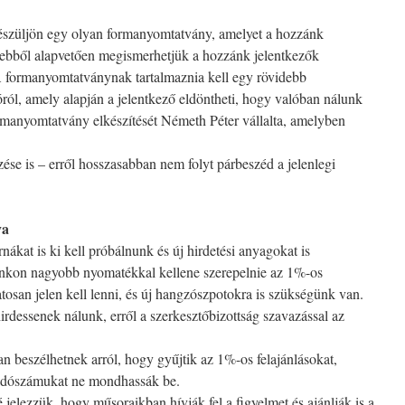
készüljön egy olyan formanyomtatvány, amelyet a hozzánk
– ebből alapvetően megismerhetjük a hozzánk jelentkezők
. A formanyomtatványnak tartalmaznia kell egy rövidebb
óról, amely alapján a jelentkező eldöntheti, hogy valóban nálunk
rmanyomtatvány elkészítését Németh Péter vállalta, amelyben
ése is – erről hosszasabban nem folyt párbeszéd a jelenlegi
ya
kat is ki kell próbálnunk és új hirdetési anyagokat is
unkon nagyobb nyomatékkal kellene szerepelnie az 1%-os
tosan jelen kell lenni, és új hangzószpotokra is szükségünk van.
irdessenek nálunk, erről a szerkesztőbizottság szavazással az
n beszélhetnek arról, hogy gyűjtik az 1%-os felajánlásokat,
 adószámukat ne mondhassák be.
jelezzük, hogy műsoraikban hívják fel a figyelmet és ajánlják is a