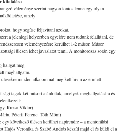
r kitalálása
hangzó véleménye szerint nagyon fontos lenne egy olyan
s működtetése, amely
okat, hogy segítse feljavítani azokat.
ert a jelenlegi helyzetben egyelőre nem tudunk felállítani, de
 rendszeresen véleményezésre kerülhet 1-2 műsor. Műsor
ottsági ülésen lehet javaslatot tenni. A monitorozás során egy
g hallgat meg,
ell meghallgatni.
i ülésekre minden alkalommal meg kell hívni az érintett
ttsági tagok két műsort ajánlottak, amelyek meghallgatására és
elentkezett:
gy, Ruzsa Viktor)
ária, Péterfi Ferenc, Tóth Móni)
 egy következő ülésen kerülhet napirendre – a mentorálási
got Hajós Veronika és Szabó András készíti majd el és küldi el a