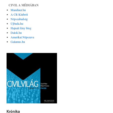
CIVIL A MÉDIÁBAN
Mandiner.hu
A CR Klubról
Népszabadság
Újbuda.hu
Hajnali fény blog
Dalok.hu
Amerikai Népszava
Galamus.hu
Krónika