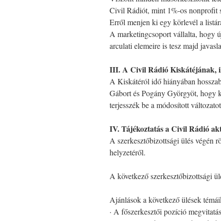
Civil Rádiót, mint 1%-os nonprofit s
Erről menjen ki egy körlevél a listá
A marketingcsoport vállalta, hogy ú
arculati elemeire is tesz majd javasla
III. A Civil Rádió Kiskátéjának, i
A Kiskátéról idő hiányában hosszabb
Gábort és Pogány Györgyöt, hogy kö
terjesszék be a módosított változatot
IV. Tájékoztatás a Civil Rádió akt
A szerkesztőbizottsági ülés végén rö
helyzetéről.
A következő szerkesztőbizottsági ülé
Ajánlások a következő ülések témái
· A főszerkesztői pozíció megvitatá