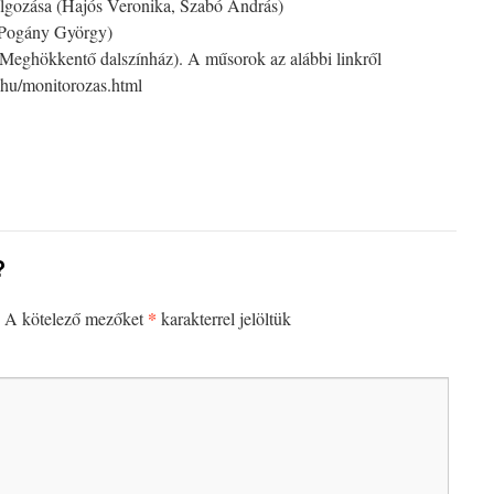
dolgozása (Hajós Veronika, Szabó András)
, Pogány György)
 Meghökkentő dalszínház). A műsorok az alábbi linkről
io.hu/monitorozas.html
?
*
A kötelező mezőket
karakterrel jelöltük