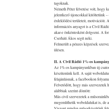
tagoknak.
Németh Péter felvetése volt, hogy 
jelentkező újoncokkal kitöltetünk 
érdeklődési területeit, motivációit
információs anyagot is a Civil Rádi
akar-e önkéntesként dolgozni. A fo
Cserháti Ákos segít neki.
Felmerült a pénzes képzések szervez
ülésen.
II. A Civil Rádió 1%-os kampán
Az 1%-os kampányunkban új csatorná
készítenünk kell. A saját weboldal
felajánlásnak, a facebookon folyama
Felvetődött, hogy más szervezetek h
alábbiak szerint döntött:
Más civil szervezetek a műsorainkba
megemlíthetik weboldalukat is, de
Viszont minden műsorkészítőnk felé 