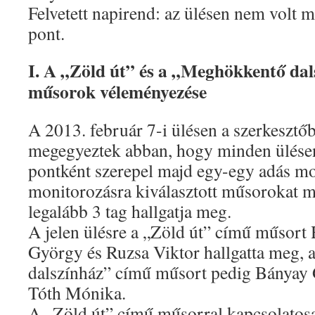
Felvetett napirend: az ülésen nem volt m
pont.
I. A „Zöld út” és a „Meghökkentő da
műsorok véleményezése
A 2013. február 7-i ülésen a szerkesztőb
megegyeztek abban, hogy minden ülésen
pontként szerepel majd egy-egy adás mo
monitorozásra kiválasztott műsorokat 
legalább 3 tag hallgatja meg.
A jelen ülésre a „Zöld út” című műsort
György és Ruzsa Viktor hallgatta meg,
dalszínház” című műsort pedig Bányay G
Tóth Mónika.
A „Zöld út” című műsorral kapcsolatos