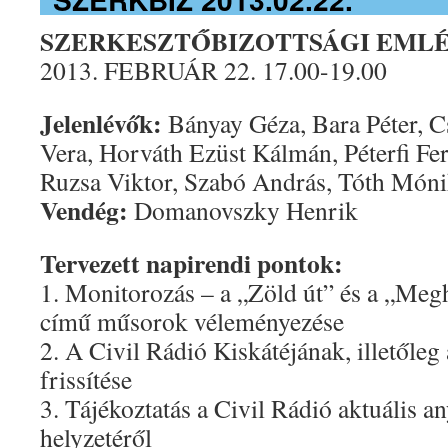
SZERKESZTŐBIZOTTSÁGI EML
2013. FEBRUÁR 22. 17.00-19.00
Jelenlévők:
Bányay Géza, Bara Péter, C
Vera, Horváth Ezüst Kálmán, Péterfi Fe
Ruzsa Viktor, Szabó András, Tóth Món
Vendég:
Domanovszky Henrik
Tervezett napirendi pontok:
1. Monitorozás – a „Zöld út” és a „Meg
című műsorok véleményezése
2. A Civil Rádió Kiskátéjának, illetőleg
frissítése
3. Tájékoztatás a Civil Rádió aktuális an
helyzetéről