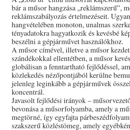
bár a műsor hangzása „reklámszerű”, m
reklámszabályozás értelmezéseit. Ugya
hangvételében monoton, unalmas szerke
tényadatokra hagyatkozik és kevésbé ké
beszélni a gépjárművet használókhoz.
A műsor címével, illetve a műsor kezde
szándékokkal ellentétben, a műsor kevé
globálisan a fenntartható fejlődéssel, a
közlekedés nézőpontjából kerülne bemut
jelenleg leginkább a gépjárművek össze
koncentrál.
Javasolt fejlődési irányok – műsorvezető
bevonása a műsorfolyamba, amely a mű
megtörné, így egyfajta párbeszédfolyam
szakszerű közléstömeg, amely egyébként