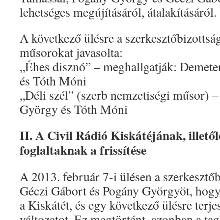
lehetséges megújításáról, átalakításáról.
A következő ülésre a szerkesztőbizottsá
műsorokat javasolta:
„Éhes disznó” – meghallgatják: Demeter
és Tóth Móni
„Déli szél” (szerb nemzetiségi műsor) 
György és Tóth Móni
II. A Civil Rádió Kiskátéjának, illető
foglaltaknak a frissítése
A 2013. február 7-i ülésen a szerkesztő
Géczi Gábort és Pogány Györgyöt, hogy
a Kiskátét, és egy következő ülésre terj
változatot. Ez megtörtént, azonban a ta