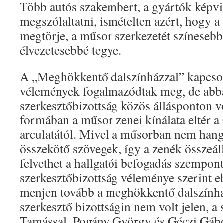
Több autós szakembert, a gyártók képvis
megszólaltatni, ismételten azért, hogy 
megtörje, a műsor szerkezetét színesebb
élvezetesebbé tegye.
A „Meghökkentő dalszínházzal” kapcso
vélemények fogalmazódtak meg, de abb
szerkesztőbizottság közös állásponton v
formában a műsor zenei kínálata eltér a
arculatától. Mivel a műsorban nem hangz
összekötő szövegek, így a zenék összeáll
felvethet a hallgatói befogadás szempon
szerkesztőbizottság véleménye szerint 
menjen tovább a meghökkentő dalszính
szerkesztő bizottságin nem volt jelen, a
Tamással, Pogány György és Géczi Gábo