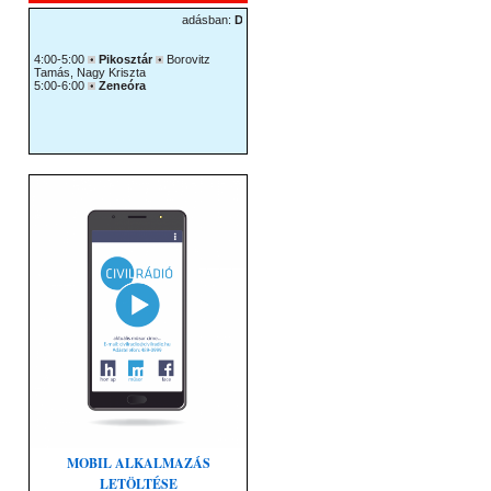
s
ő
zéshez
MOBIL ALKALMAZÁS
LETÖLTÉSE