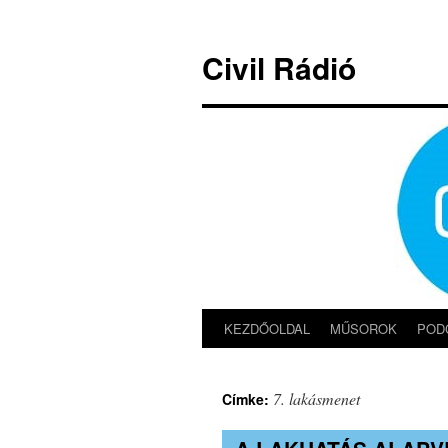
Kilépés
a
Civil Rádió
tartalomba
KEZDŐOLDAL
MŰSOROK
POD
7. lakásmenet
Címke: