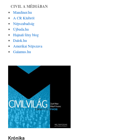
CIVIL A MÉDIÁBAN
Mandiner.hu
A CR Klubról
Népszabadság
Újbuda.hu
Hajnali fény blog
Dalok.hu
Amerikai Népszava
Galamus.hu
Krónika