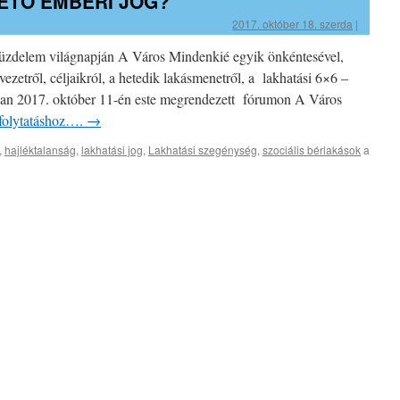
ETŐ EMBERI JOG?
2017. október 18. szerda
|
küzdelem világnapján A Város Mindenkié egyik önkéntesével,
vezetről, céljaikról, a hetedik lakásmenetről, a lakhatási 6×6 –
ban 2017. október 11-én este megrendezett fórumon A Város
a folytatáshoz….
→
A
,
hajléktalanság
,
lakhatási jog
,
Lakhatási szegénység
,
szociális bérlakások
a
lakhatá
alapvet
emberi
jog?
bejegy