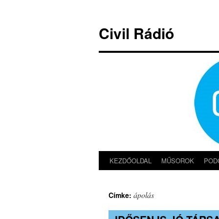
Kilépés
a
Civil Rádió
tartalomba
KEZDŐOLDAL
MŰSOROK
POD
ápolás
Címke: