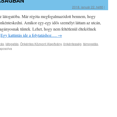
SASÁGBAN
2018. január 22. hétfő
|
hez látogatóba. Már régóta megfogalmazódott bennem, hogy
önkénteskedni. Amikor egy-egy idős személyt láttam az utcán,
agányosnak tűntek. Lehet, hogy nem feltétlenül éltek/élnek
…
Egy kattintás ide a folytatáshoz….
→
zás
,
látogatás
,
Önkéntes Központ Alapítvány
,
önkéntesség
,
támogatás
,
apcsolva