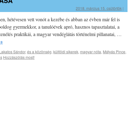
MÁSA
2018. március 15. csütörtök
|
en, hétévesen vett vonót a kezébe és abban az évben már fel is
boldog gyermekkor, a tanulóévek apró, hasznos tapasztalatai, a
enélés praktikái, a magyar vendéglátás történelmi pillanatai, …
→
Lakatos Sándor
,
és a közönség
,
külföldi sikerek
,
magyar nóta
,
Mátyás Pince
,
ás
Hozzászólás most!