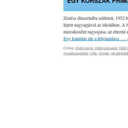
EGY KORSZAK PRÍ
Zenész dinasztiába született, 1952-b
lépett nagyapjával az iskolában. A 
muzsikusélet ragyogása, az éttermi z
Egy kattintás ide a folytatáshoz….
Címke:
cigányzene
,
cigányzenekar
,
Déki 
muzsikuscsalád
,
nóta
,
prímás
,
vendéglát