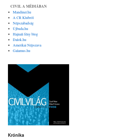
CIVIL A MÉDIÁBAN
Mandiner.hu
A CR Klubról
Népszabadság
Újbuda.hu
Hajnali fény blog
Dalok.hu
Amerikai Népszava
Galamus.hu
Krónika