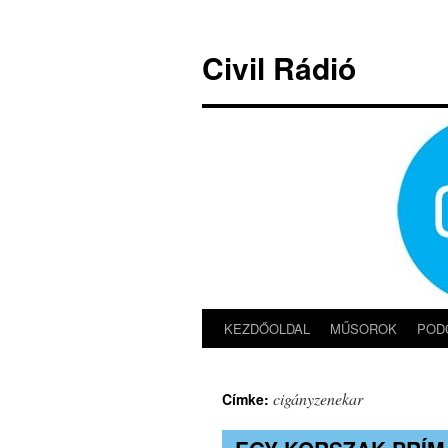
Kilépés
a
Civil Rádió
tartalomba
KEZDŐOLDAL
MŰSOROK
POD
cigányzenekar
Címke: