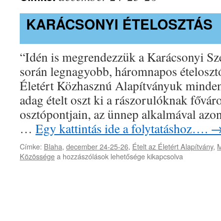
KARÁCSONYI ÉTELOSZTÁS
“Idén is megrendezzük a Karácsonyi Sze
során legnagyobb, háromnapos ételosztó
Életért Közhasznú Alapítványuk minden
adag ételt oszt ki a rászorulóknak főváro
osztópontjain, az ünnep alkalmával azon
…
Egy kattintás ide a folytatáshoz….
Címke:
Blaha
,
december 24-25-26
,
Ételt az Életért Alapítvány
,
M
Karácsonyi
Közössége
a hozzászólások lehetősége kikapcsolva
ételosztás
bejegyzéshez