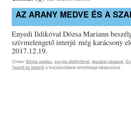
AZ ARANY MEDVE ÉS A SZ
Enyedi Ildikóval Dózsa Mariann beszélg
szívmelengető interjú még karácsony elő
2017.12.19.
Címke:
Bűvös vadász
,
egy kis élettörténet
,
éjszakai vágások
,
En
Az
Testről és lélekről
a hozzászólások lehetősége kikapcsolva
Arany
Medve
és
a
szarvasok
bejegyzéshez