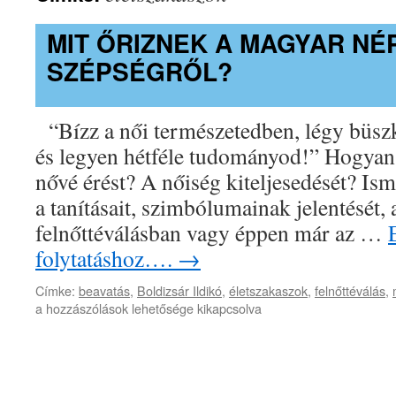
MIT ŐRIZNEK A MAGYAR NÉ
SZÉPSÉGRŐL?
“Bízz a női természetedben, légy büszke
és legyen hétféle tudományod!” Hogyan 
nővé érést? A nőiség kiteljesedését? Ism
a tanításait, szimbólumainak jelentését,
felnőttéválásban vagy éppen már az …
folytatáshoz….
→
Címke:
beavatás
,
Boldizsár Ildikó
,
életszakaszok
,
felnőttéválás
,
Mit
a hozzászólások lehetősége kikapcsolva
őriznek
a
magyar
népmesék
a