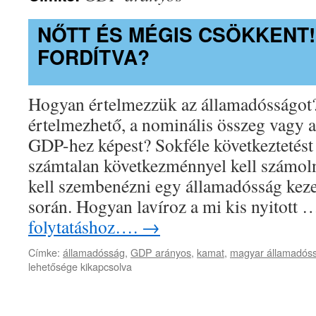
NŐTT ÉS MÉGIS CSÖKKENT!
FORDÍTVA?
Hogyan értelmezzük az államadósságot
értelmezhető, a nominális összeg vagy a
GDP-hez képest? Sokféle következtetést 
számtalan következménnyel kell számoln
kell szembenézni egy államadósság keze
során. Hogyan lavíroz a mi kis nyitott
folytatáshoz….
→
Címke:
államadósság
,
GDP arányos
,
kamat
,
magyar államadós
lehetősége kikapcsolva