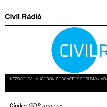
Kilépés
a
Civil Rádió
tartalomba
KEZDŐOLDAL
MŰSOROK
PODCASTOK
FÓRUMOK
AR
GDP arányos
Címke: