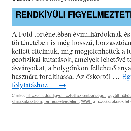
RENDKÍVÜLI FIGYELMEZTET
A Föld történetében évmilliárdoknak és
történetében is még hosszú, borzasztóa
kellett eltelniük, míg megjelenhettek a
geofizikai kutatások, amelyek lehetővé t
ásványokat, a bolygónkon fellehető anya
hasznára fordíthassa. Az őskortól …
Egy
folytatáshoz….
→
Címke:
15 ezer tudós figyelmezteti az emberiséget
,
együttműkö
Rendkívüli
klímakatasztrófa
,
természetvédelem
,
WWF
a hozzászólások leh
figyelmeztetés
bejegyzéshez