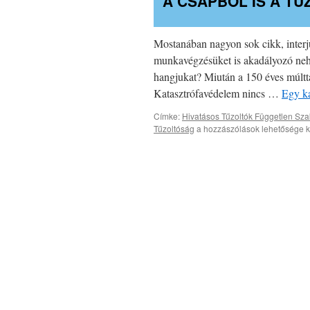
A CSAPBÓL IS A T
Mostanában nagyon sok cikk, interjú
munkavégzésüket is akadályozó nehé
hangjukat? Miután a 150 éves múltt
Katasztrófavédelem nincs …
Egy ka
Címke:
Hivatásos Tűzoltók Független Sz
A
Tűzoltóság
a hozzászólások lehetősége k
csapból
is
a
tűzoltók
folynak?
bejegyzéshez