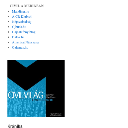
CIVIL A MÉDIÁBAN
Mandiner.hu
A CR Klubról
Népszabadság
Újbuda.hu
Hajnali fény blog
Dalok.hu
Amerikai Népszava
Galamus.hu
Krónika