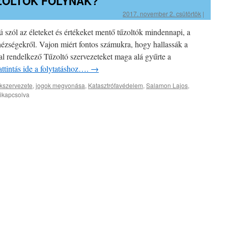
ŰZOLTÓK FOLYNAK?
2017. november 2. csütörtök
|
 szól az életeket és értékeket mentő tűzoltók mindennapi, a
zségekről. Vajon miért fontos számukra, hogy hallassák a
al rendelkező Tűzoltó szervezeteket maga alá gyűrte a
ttintás ide a folytatáshoz….
→
akszervezete
,
jogok megvonása
,
Katasztrófavédelem
,
Salamon Lajos
,
ikapcsolva