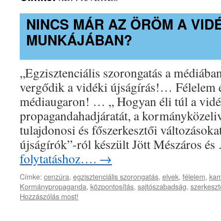
NINCS MÁR AZ ÖRÖM A VID
MUNKÁJÁBAN?
„Egzisztenciális szorongatás a médiáb
vergődik a vidéki újságírás!… Félelem é
médiaugaron! … „ Hogyan éli túl a vidék
propagandahadjáratát, a kormányközeliv
tulajdonosi és főszerkesztői változásoka
újságírók”-ról készült Jött Mészáros é
folytatáshoz….
→
Címke:
cenzúra
,
egzisztenciális szorongatás
,
elvek
,
félelem
,
kam
Kormánypropaganda
,
központosítás
,
sajtószabadság
,
szerkeszt
Hozzászólás most!