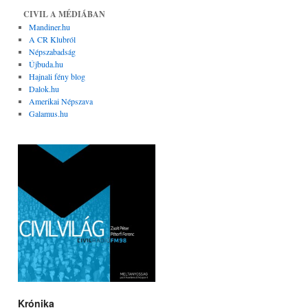
CIVIL A MÉDIÁBAN
Mandiner.hu
A CR Klubról
Népszabadság
Újbuda.hu
Hajnali fény blog
Dalok.hu
Amerikai Népszava
Galamus.hu
Krónika