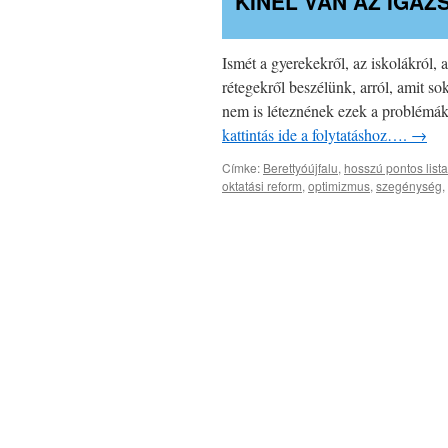
KINÉL VAN AZ IGAZ
Ismét a gyerekekről, az iskolákról, 
rétegekről beszélünk, arról, amit s
nem is léteznének ezek a problémák
kattintás ide a folytatáshoz….
→
Címke:
Berettyóújfalu
,
hosszú pontos lista
oktatási reform
,
optimizmus
,
szegénység
,