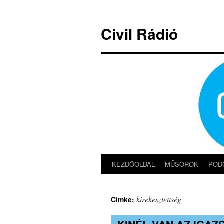
Kilépés
a
Civil Rádió
tartalomba
KEZDŐOLDAL
MŰSOROK
POD
kirekesztettség
Címke: