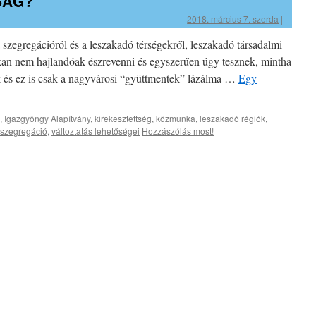
SÁG?
2018. március 7. szerda
|
a szegregációról és a leszakadó térségekről, leszakadó társadalmi
okan nem hajlandóak észrevenni és egyszerűen úgy tesznek, mintha
 és ez is csak a nagyvárosi “gyüttmentek” lázálma …
Egy
,
Igazgyöngy Alapítvány
,
kirekesztettség
,
közmunka
,
leszakadó régiók
,
szegregáció
,
változtatás lehetőségei
Hozzászólás most!