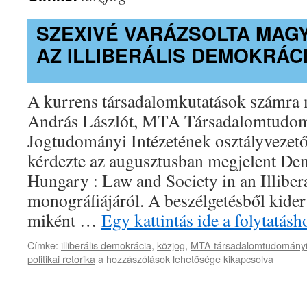
SZEXIVÉ VARÁZSOLTA MA
AZ ILLIBERÁLIS DEMOKRÁC
A kurrens társadalomkutatások számra
András Lászlót, MTA Társadalomtudom
Jogtudományi Intézetének osztályvezet
kérdezte az augusztusban megjelent Dem
Hungary : Law and Society in an Illibe
monográfiájáról. A beszélgetésből kider
miként …
Egy kattintás ide a folytatá
Címke:
illiberális demokrácia
,
közjog
,
MTA társadalomtudományi
Szexivé
politikai retorika
a hozzászólások lehetősége kikapcsolva
varázsolta
Magyarországot
az