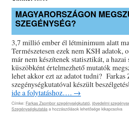
MAGYARORSZÁGON MEGSZ
SZEGÉNYSÉG?
3,7 millió ember él létminimum alatt 
Természetesen ezek nem KSH adatok, ot
már nem készítenek statisztikát, a hazai
küszöbként értelmezhető mutatók megs
lehet akkor ezt az adatot tudni? Farka
szegénységkutatóval készült beszélget
ide a folytatáshoz….
→
Címke:
Farkas Zsombor szegénységkutató
,
jövedelmi szegénys
Magyarországon
Szegénységkutatás
a hozzászólások lehetősége kikapcsolva
megszűnt
a
szegénység?