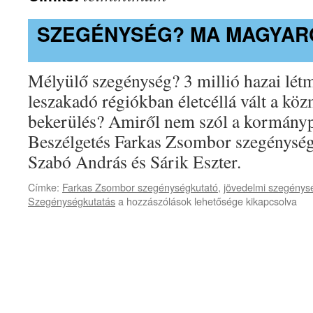
SZEGÉNYSÉG? MA MAGYA
Mélyülő szegénység? 3 millió hazai lét
leszakadó régiókban életcéllá vált a k
bekerülés? Amiről nem szól a kormány
Beszélgetés Farkas Zsombor szegénység
Szabó András és Sárik Eszter.
Címke:
Farkas Zsombor szegénységkutató
,
jövedelmi szegénys
Szegénység?
Szegénységkutatás
a hozzászólások lehetősége kikapcsolva
Ma
Magyarországon?
bejegyzéshez