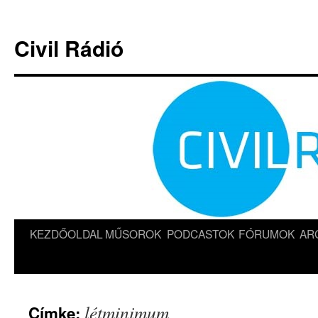
Kilépés
a
Civil Rádió
tartalomba
KEZDŐOLDAL
MŰSOROK
PODCASTOK
FÓRUMOK
AR
létminimum
Címke: