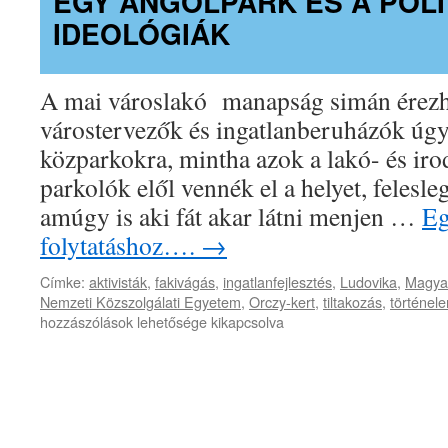
EGY ANGOLPARK ÉS A POLI
IDEOLÓGIÁK
A mai városlakó manapság simán érezhe
várostervezők és ingatlanberuházók úgy
közparkokra, mintha azok a lakó- és iro
parkolók elől vennék el a helyet, felesle
amúgy is aki fát akar látni menjen …
Eg
folytatáshoz….
→
Címke:
aktivisták
,
fakivágás
,
ingatlanfejlesztés
,
Ludovika
,
Magya
Nemzeti Közszolgálati Egyetem
,
Orczy-kert
,
tiltakozás
,
történel
hozzászólások lehetősége kikapcsolva