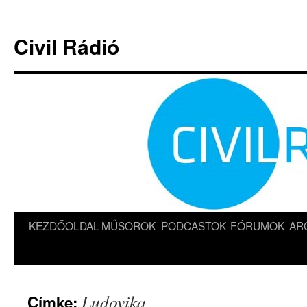
Kilépés
a
Civil Rádió
tartalomba
KEZDŐOLDAL
MŰSOROK
PODCASTOK
FÓRUMOK
AR
Ludovika
Címke: