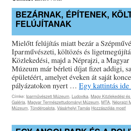
BEZÁRNAK, ÉPÍTENEK, KÖL
FELÚJÍTANAK
Mielőtt felújítás miatt bezár a Szépművé
Iparművészeti, költözés és ligetmegújítá
Közlekedési, majd a Néprajzi, a Magya
Múzeum már bérleti díjat fizet addigi, sa
épületéért, amelyet éveken át saját konc
pályázatokon nyert …
Egy kattintás ide
Címke:
Iparművészeti Múzeum
,
Ludovika
,
Magy Közlekedési é
Galéria
,
Magyar Természettudományi Múzeum
,
MTA
,
Néprajzi
Múzeum
,
Tündérpalota
,
Vásárhelyi Tamás
Hozzászólás most!