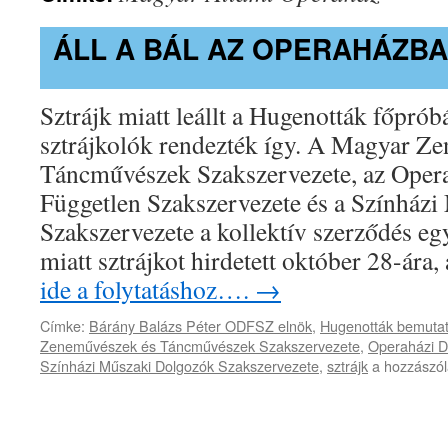
ÁLL A BÁL AZ OPERAHÁZB
Sztrájk miatt leállt a Hugenották főprób
sztrájkolók rendezték így. A Magyar Z
Táncművészek Szakszervezete, az Oper
Független Szakszervezete és a Színház
Szakszervezete a kollektív szerződés e
miatt sztrájkot hirdetett október 28-ár
ide a folytatáshoz….
→
Címke:
Bárány Balázs Péter ODFSZ elnök
,
Hugenották bemuta
Zeneművészek és Táncművészek Szakszervezete
,
Operaházi D
Áll
Színházi Műszaki Dolgozók Szakszervezete
,
sztrájk
a hozzászól
a
bál
az
Operaházb