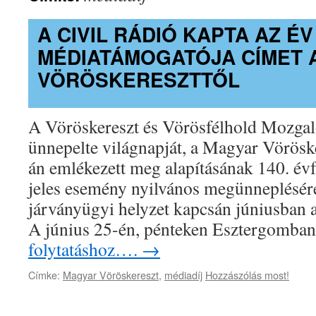
A CIVIL RÁDIÓ KAPTA AZ ÉV
MÉDIATÁMOGATÓJA CÍMET 
VÖRÖSKERESZTTŐL
A Vöröskereszt és Vörösfélhold Mozga
ünnepelte világnapját, a Magyar Vörösk
án emlékezett meg alapításának 140. évf
jeles esemény nyilvános megünneplésér
járványügyi helyzet kapcsán júniusban a
A június 25-én, pénteken Esztergomb
folytatáshoz….
→
Címke:
Magyar Vöröskereszt
,
médiadíj
Hozzászólás most!