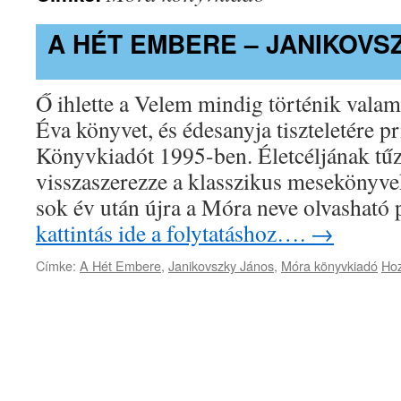
A HÉT EMBERE – JANIKOVS
Ő ihlette a Velem mindig történik vala
Éva könyvet, és édesanyja tiszteletére pr
Könyvkiadót 1995-ben. Életcéljának tűz
visszaszerezze a klasszikus mesekönyvek
sok év után újra a Móra neve olvasható
kattintás ide a folytatáshoz….
→
Címke:
A Hét Embere
,
Janikovszky János
,
Móra könyvkiadó
Hoz