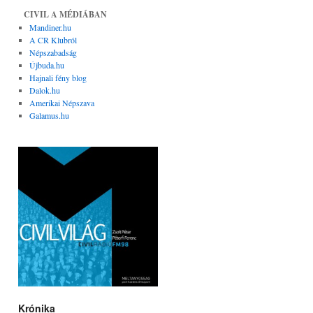
CIVIL A MÉDIÁBAN
Mandiner.hu
A CR Klubról
Népszabadság
Újbuda.hu
Hajnali fény blog
Dalok.hu
Amerikai Népszava
Galamus.hu
Krónika