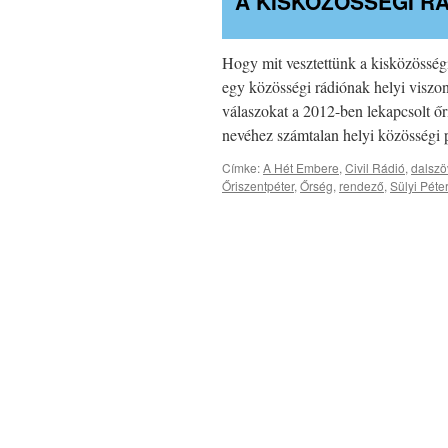
A KISKÖZÖSSÉGI R
Hogy mit vesztettünk a kisközösség
egy közösségi rádiónak helyi visz
válaszokat a 2012-ben lekapcsolt őr
nevéhez számtalan helyi közösségi
Címke:
A Hét Embere
,
Civil Rádió
,
dalszö
Őriszentpéter
,
Őrség
,
rendező
,
Sülyi Péter