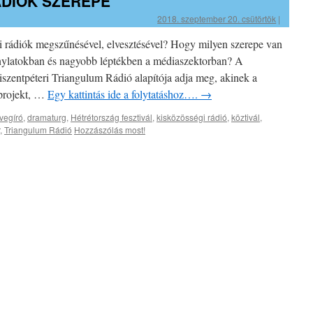
ÁDIÓK SZEREPE
2018. szeptember 20. csütörtök
|
i rádiók megszűnésével, elvesztésével? Hogy milyen szerepe van
onylatokban és nagyobb léptékben a médiaszektorban? A
iszentpéteri Triangulum Rádió alapítója adja meg, akinek a
 projekt, …
Egy kattintás ide a folytatáshoz….
→
vegíró
,
dramaturg
,
Hétrétország fesztivál
,
kisközösségi rádió
,
köztivál
,
,
Triangulum Rádió
Hozzászólás most!