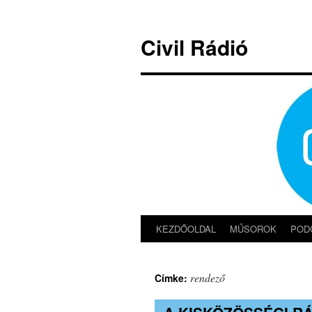
Kilépés
a
Civil Rádió
tartalomba
KEZDŐOLDAL
MŰSOROK
POD
rendező
Címke: