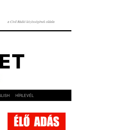
a Civil Rádió közösségének oldala
GLISH
HÍRLEVÉL