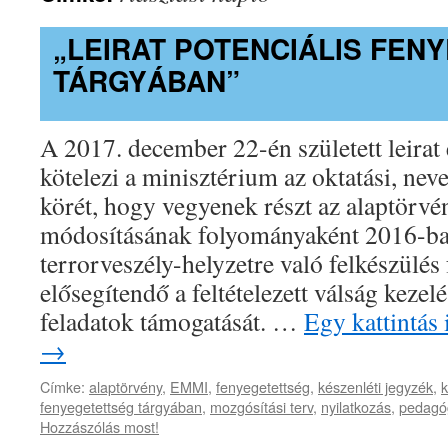
„LEIRAT POTENCIÁLIS FEN
TÁRGYÁBAN”
A 2017. december 22-én született leirat
kötelezi a minisztérium az oktatási, nev
körét, hogy vegyenek részt az alaptörvé
módosításának folyományaként 2016-ban
terrorveszély-helyzetre való felkészülés
elősegítendő a feltételezett válság keze
feladatok támogatását. …
Egy kattintás 
→
Címke:
alaptörvény
,
EMMI
,
fenyegetettség
,
készenléti jegyzék
,
k
fenyegetettség tárgyában
,
mozgósítási terv
,
nyilatkozás
,
pedagó
Hozzászólás most!