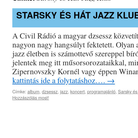
STARSKY ÉS HÁT JAZZ KLU
A Civil Rádió a magyar dzsessz közvetít
nagyon nagy hangsúlyt fektetett. Olyan 
jazz életben is számottevő szereppel bí
jelentek meg itt műsorsorozataikkal, min
Zipernovszky Kornél vagy éppen Win
kattintás ide a folytatáshoz….
→
Címke:
album
,
dzsessz
,
jazz
,
koncert
,
programajánló
,
Sarsky és
Hozzászólás most!