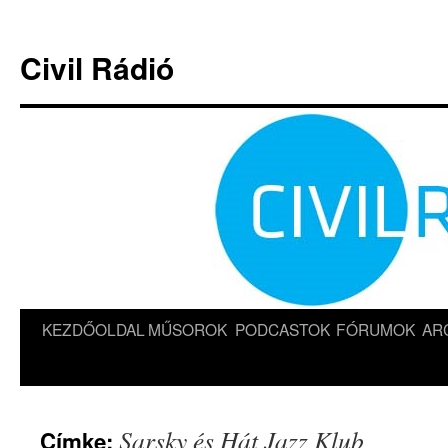
Kilépés
a
Civil Rádió
tartalomba
KEZDŐOLDAL
MŰSOROK
PODCASTOK
FÓRUMOK
AR
Sarsky és Hát Jazz Klub
Címke: