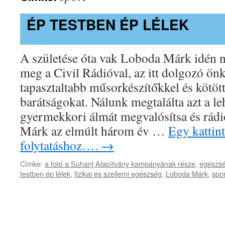
ÉP TESTBEN ÉP LÉLEK
A születése óta vak Loboda Márk idén 
meg a Civil Rádióval, az itt dolgozó ön
tapasztaltabb műsorkészítőkkel és kötöt
barátságokat. Nálunk megtalálta azt a le
gyermekkori álmát megvalósítsa és rádi
Márk az elmúlt három év …
Egy kattint
folytatáshoz….
→
Címke:
a fotó a Suhanj Alapítvány kampányának része
,
egészsé
testben ép lélek
,
fizikai és szellemi egészség
,
Loboda Márk
,
spor