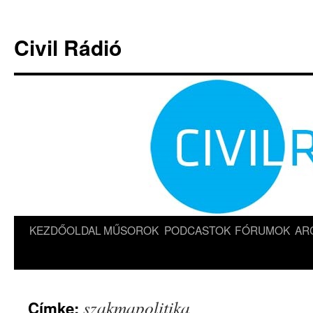
Kilépés
a
Civil Rádió
tartalomba
KEZDŐOLDAL
MŰSOROK
PODCASTOK
FÓRUMOK
AR
szakmapolitika
Címke: