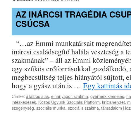
AZ INÁRCSI TRAGÉDIA CSU
CSÚCSA
“…az Emmi munkatársait megrendítette
inárcsi családsegítő halála veszteség a te
szakmának” – áll az Emmi közleményébe
egy szűkös erőforrásokkal gazdálkodó, 
megbecsültség teljes hiányától sújtott,
hogy a gyász után is …
Egy kattintás i
Címke:
állásfoglalás
,
elhanyagolt szakma
,
gyermek kiemelés
,
há
intézkedések
,
Közös Ügyünk Szociális Platform
,
krízishelyzet
,
m
szegénység
,
szociális munka
,
szociális szakma
,
társadalom
Hoz