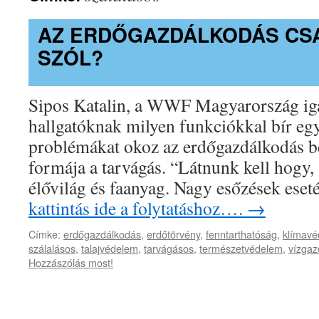
AZ ERDŐGAZDÁLKODÁS CS
SZÓL?
Sipos Katalin, a WWF Magyarország igaz
hallgatóknak milyen funkciókkal bír eg
problémákat okoz az erdőgazdálkodás be
formája a tarvágás. “Látnunk kell hogy,
élővilág és faanyag. Nagy esőzések ese
kattintás ide a folytatáshoz….
→
Címke:
erdőgazdálkodás
,
erdőtörvény
,
fenntarthatóság
,
klímav
szálalásos
,
talajvédelem
,
tarvágásos
,
természetvédelem
,
vízgaz
Hozzászólás most!