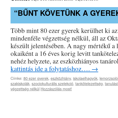
“BŰNT KÖVETÜNK A GYERE
Több mint 80 ezer gyerek kerülhet ki az
mindenféle végzettség nélkül, áll az Ok
készült jelentésében. A nagy mértékű a
okaiként a 16 éves korig levitt tankötele
nehéz helyzete, az eszközhiányos tanár
kattintás ide a folytatáshoz….
→
Címke:
80 ezer gyerek
,
eszközhiány
,
iskolaelhagyók
,
lemorzsol
szakiskolák
,
szociokulturális szelekció
,
tankötelezettség
,
tanulás
végzettség nélkül
Hozzászólás most!