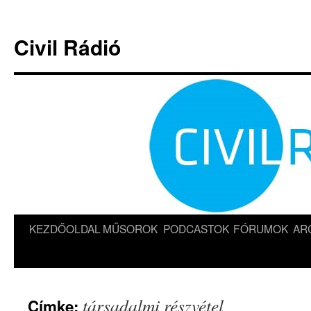
Kilépés
a
Civil Rádió
tartalomba
KEZDŐOLDAL
MŰSOROK
PODCASTOK
FÓRUMOK
AR
társadalmi részvétel
Címke: