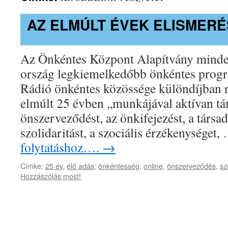
AZ ELMÚLT ÉVEK ELISMER
Az Önkéntes Központ Alapítvány minden
ország legkiemelkedőbb önkéntes progra
Rádió önkéntes közössége különdíjban r
elmúlt 25 évben „munkájával aktívan tá
önszerveződést, az önkifejezést, a társad
szolidaritást, a szociális érzékenységet
folytatáshoz….
→
Címke:
25 év
,
élő adás
,
önkéntesség
,
online
,
önszerveződés
,
sz
Hozzászólás most!