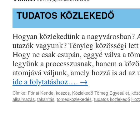
TUDATOS KÖZLEKEDŐ
Hogyan közlekedünk a nagyvárosban? A
utazók vagyunk? Tényleg közösségi lett
Hogy ne csak csupán, eggyé válva a töm
legyünk a processzusnak, hanem a közös
atomjává váljunk, amely hozzá is ad az
ide a folytatáshoz….
→
Címke:
Fónai Kende
,
koszos
,
Közlekedő Tömeg Egyesület
,
köz
alkalmazás
,
takarítás
,
tömegközlekedés
,
tudatos közlekedő
Hozz