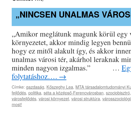
„NINCSEN UNALMAS VÁROSI
„Amikor meglátunk magunk körül egy vá
környezetet, akkor mindig legyen bennü
hogy ez mitől alakult így, és akkor inn
unalmas városi tér, akárhol leraknak min
minden nagyon izgalmas.” …
Egy
folytatáshoz….
→
Címke:
gazdaság
,
Kőszeghy Lea
,
MTA társadalomtudományi Ku
fejlődés
,
politika
,
séta a középső-Ferencvárosban
,
szociobisztró
városfejlődés
,
városi környezet
,
városi struktúra
,
városszociológ
most!